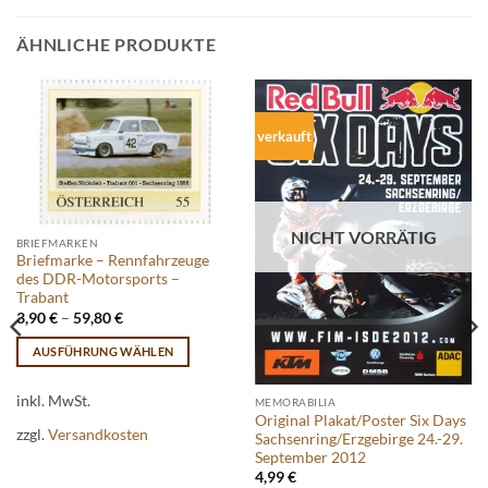
ÄHNLICHE PRODUKTE
verkauft
NICHT VORRÄTIG
BRIEFMARKEN
Briefmarke – Rennfahrzeuge
des DDR-Motorsports –
Trabant
3,90
€
–
59,80
€
AUSFÜHRUNG WÄHLEN
Dieses
Produkt
inkl. MwSt.
MEMORABILIA
Original Plakat/Poster Six Days
weist
zzgl.
Versandkosten
Sachsenring/Erzgebirge 24.-29.
mehrere
September 2012
Varianten
4,99
€