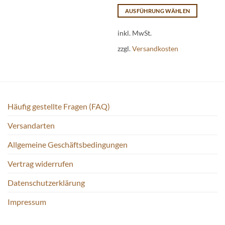
auf.
AUSFÜHRUNG WÄHLEN
Die
Dieses
Optionen
Produkt
inkl. MwSt.
können
weist
auf
zzgl.
Versandkosten
mehrere
der
Varianten
Produktseite
auf.
gewählt
Die
werden
Optionen
Häufig gestellte Fragen (FAQ)
können
auf
Versandarten
der
Produktseite
Allgemeine Geschäftsbedingungen
gewählt
werden
Vertrag widerrufen
Datenschutzerklärung
Impressum