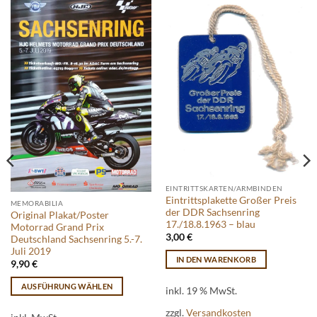
EINTRITTSKARTEN/ARMBINDEN
Eintrittsplakette Großer Preis
MEMORABILIA
der DDR Sachsenring
Original Plakat/Poster
17./18.8.1963 – blau
Motorrad Grand Prix
3,00
€
Deutschland Sachsenring 5.-7.
Juli 2019
IN DEN WARENKORB
9,90
€
AUSFÜHRUNG WÄHLEN
inkl. 19 % MwSt.
Dieses
zzgl.
Versandkosten