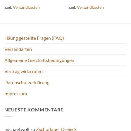
weist
weist
zzgl.
Versandkosten
zzgl.
Versandkosten
mehrere
mehrere
Varianten
Varianten
auf.
auf.
Die
Die
Optionen
Optionen
Häufig gestellte Fragen (FAQ)
können
können
auf
auf
Versandarten
der
der
Produktseite
Produktseite
Allgemeine Geschäftsbedingungen
gewählt
gewählt
Vertrag widerrufen
werden
werden
Datenschutzerklärung
Impressum
NEUESTE KOMMENTARE
michael wolf
zu
Zschorlauer Dreieck