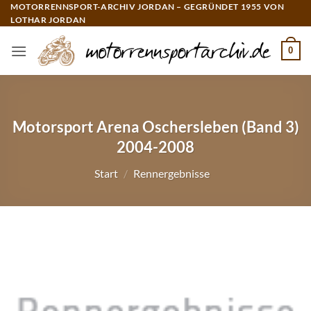
Zum
MOTORRENNSPORT-ARCHIV JORDAN – GEGRÜNDET 1955 VON
LOTHAR JORDAN
Inhalt
springen
0
Motorsport Arena Oschersleben (Band 3)
2004-2008
Start
/
Rennergebnisse