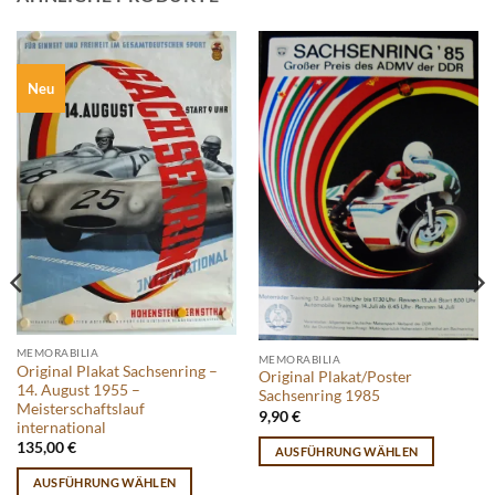
Neu
MEMORABILIA
MEMORABILIA
Original Plakat Sachsenring –
Original Plakat/Poster
14. August 1955 –
Sachsenring 1985
Meisterschaftslauf
9,90
€
international
135,00
€
AUSFÜHRUNG WÄHLEN
Dieses
AUSFÜHRUNG WÄHLEN