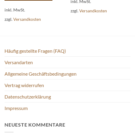
Produkt
inkl. MwSt.
Dieses
weist
Produkt
inkl. MwSt.
zzgl.
Versandkosten
mehrere
weist
zzgl.
Versandkosten
Varianten
mehrere
auf.
Varianten
Die
auf.
Optionen
Die
können
Optionen
Häufig gestellte Fragen (FAQ)
auf
können
der
auf
Versandarten
Produktseite
der
gewählt
Produktseite
Allgemeine Geschäftsbedingungen
werden
gewählt
Vertrag widerrufen
werden
Datenschutzerklärung
Impressum
NEUESTE KOMMENTARE