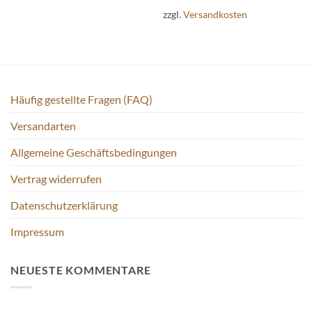
weist
Die
zzgl.
Versandkosten
mehrere
Optionen
Varianten
können
auf.
auf
Die
der
Optionen
Produktseite
können
Häufig gestellte Fragen (FAQ)
gewählt
auf
werden
der
Versandarten
Produktseite
Allgemeine Geschäftsbedingungen
gewählt
werden
Vertrag widerrufen
Datenschutzerklärung
Impressum
NEUESTE KOMMENTARE