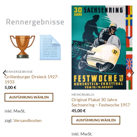
RENNERGEBNISSE
Grillenburger Dreieck 1927-
1933
5,00
€
MEMORABILIA
AUSFÜHRUNG WÄHLEN
Original Plakat 30 Jahre
Dieses
Sachsenring – Festwoche 1957
Produkt
inkl. MwSt.
45,00
€
weist
zzgl.
Versandkosten
AUSFÜHRUNG WÄHLEN
mehrere
Dieses
Varianten
Produkt
inkl. MwSt.
auf.