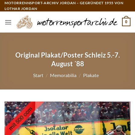
Zum
MOTORRENNSPORT-ARCHIV JORDAN – GEGRÜNDET 1955 VON
LOTHAR JORDAN
Inhalt
springen
0
Original Plakat/Poster Schleiz 5.-7.
August ´88
Start
/
Memorabilia
/
Plakate