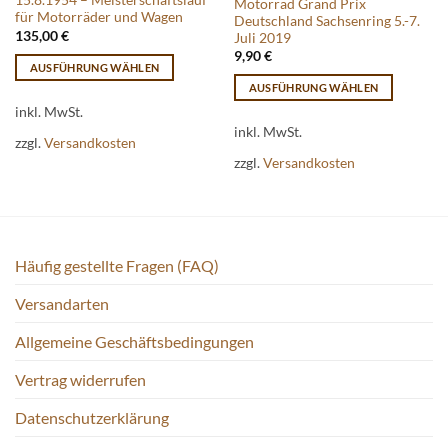
15.8.1954 – Meisterschaftslauf
Motorrad Grand Prix
für Motorräder und Wagen
Deutschland Sachsenring 5.-7.
135,00
€
Juli 2019
9,90
€
AUSFÜHRUNG WÄHLEN
AUSFÜHRUNG WÄHLEN
Dieses
Dieses
Produkt
inkl. MwSt.
Produkt
inkl. MwSt.
weist
zzgl.
Versandkosten
weist
mehrere
zzgl.
Versandkosten
mehrere
Varianten
Varianten
auf.
auf.
Die
Die
Optionen
Optionen
können
Häufig gestellte Fragen (FAQ)
können
auf
auf
der
Versandarten
der
Produktseite
Allgemeine Geschäftsbedingungen
Produktseite
gewählt
gewählt
werden
Vertrag widerrufen
werden
Datenschutzerklärung