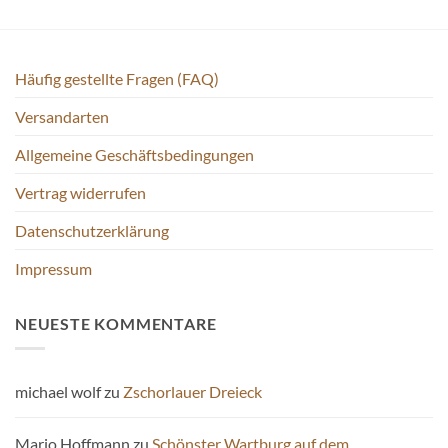
Die
Optionen
können
auf
Häufig gestellte Fragen (FAQ)
der
Versandarten
Produktseite
gewählt
Allgemeine Geschäftsbedingungen
werden
Vertrag widerrufen
Datenschutzerklärung
Impressum
NEUESTE KOMMENTARE
michael wolf
zu
Zschorlauer Dreieck
Mario Hoffmann
zu
Schönster Wartburg auf dem