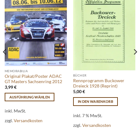
MEMORABILIA
BÜCHER
Original Plakat/Poster ADAC
Rennprogramm Buckower
GT Masters Sachsenring 2012
Dreieck 1928 (Reprint)
3,99
€
5,00
€
AUSFÜHRUNG WÄHLEN
IN DEN WARENKORB
Dieses
Produkt
inkl. MwSt.
inkl. 7 % MwSt.
weist
zzgl.
Versandkosten
mehrere
zzgl.
Versandkosten
Varianten
auf.