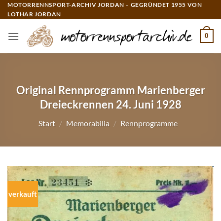
Zum
MOTORRENNSPORT-ARCHIV JORDAN – GEGRÜNDET 1955 VON
LOTHAR JORDAN
Inhalt
springen
0
Original Rennprogramm Marienberger
Dreieckrennen 24. Juni 1928
Start
/
Memorabilia
/
Rennprogramme
verkauft