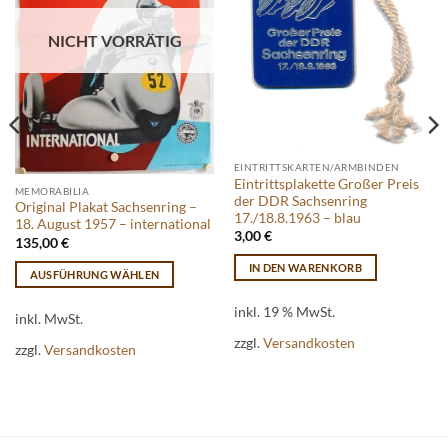
NICHT VORRÄTIG
EINTRITTSKARTEN/ARMBINDEN
Eintrittsplakette Großer Preis
MEMORABILIA
der DDR Sachsenring
Original Plakat Sachsenring –
17./18.8.1963 – blau
18. August 1957 – international
3,00
€
135,00
€
IN DEN WARENKORB
AUSFÜHRUNG WÄHLEN
Dieses
inkl. 19 % MwSt.
Produkt
inkl. MwSt.
weist
zzgl.
Versandkosten
zzgl.
Versandkosten
mehrere
Varianten
auf.
Die
Optionen