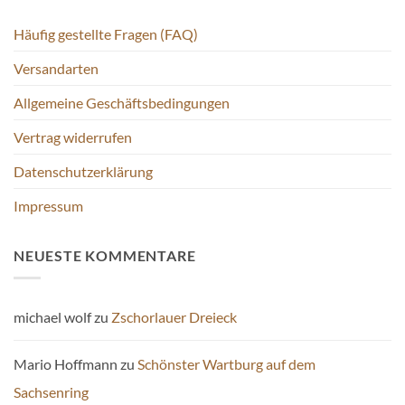
können
Häufig gestellte Fragen (FAQ)
auf
der
Versandarten
Produktseite
gewählt
Allgemeine Geschäftsbedingungen
werden
Vertrag widerrufen
Datenschutzerklärung
Impressum
NEUESTE KOMMENTARE
michael wolf
zu
Zschorlauer Dreieck
Mario Hoffmann
zu
Schönster Wartburg auf dem
Sachsenring