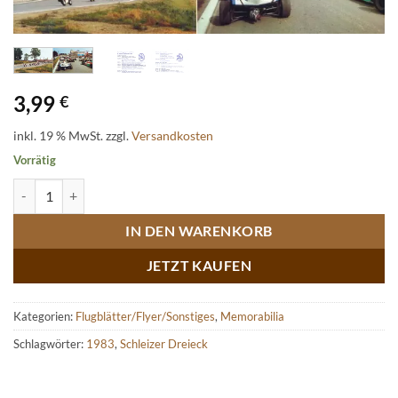
3,99
€
inkl. 19 % MwSt.
zzgl.
Versandkosten
Vorrätig
Original Veranstaltungsflyer 50. Schleizer Dreickrennen Menge
IN DEN WARENKORB
JETZT KAUFEN
Kategorien:
Flugblätter/Flyer/Sonstiges
,
Memorabilia
Schlagwörter:
1983
,
Schleizer Dreieck