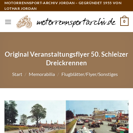
Zum
MOTORRENNSPORT-ARCHIV JORDAN – GEGRÜNDET 1955 VON
LOTHAR JORDAN
Inhalt
springen
0
Original Veranstaltungsflyer 50. Schleizer
Dreickrennen
Start
/
Memorabilia
/
Flugblätter/Flyer/Sonstiges