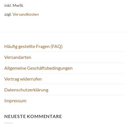
Produkt
inkl. MwSt.
weist
zzgl.
Versandkosten
mehrere
Varianten
auf.
Die
Optionen
Häufig gestellte Fragen (FAQ)
können
auf
Versandarten
der
Produktseite
Allgemeine Geschäftsbedingungen
gewählt
werden
Vertrag widerrufen
Datenschutzerklärung
Impressum
NEUESTE KOMMENTARE