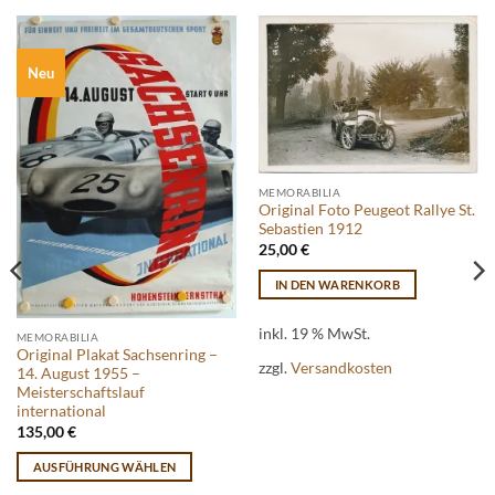
Neu
MEMORABILIA
Original Foto Peugeot Rallye St.
Sebastien 1912
25,00
€
IN DEN WARENKORB
inkl. 19 % MwSt.
MEMORABILIA
Original Plakat Sachsenring –
zzgl.
Versandkosten
14. August 1955 –
Meisterschaftslauf
international
135,00
€
AUSFÜHRUNG WÄHLEN
Dieses