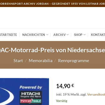
ORRENNSPORT-ARCHIV JORDAN – GEGRÜNDET 1955 VON LOTHAR JO
STARTSEITE
NACHRICHTEN
ARCHIV
SHOP
KONTAK
DAC-Motorrad-Preis von Niedersachse
Start
/
Memorabilia
/
Rennprogramme
14,90
€
inkl. 19 % MwSt.
zzgl.
Versandkos
Vorrätig