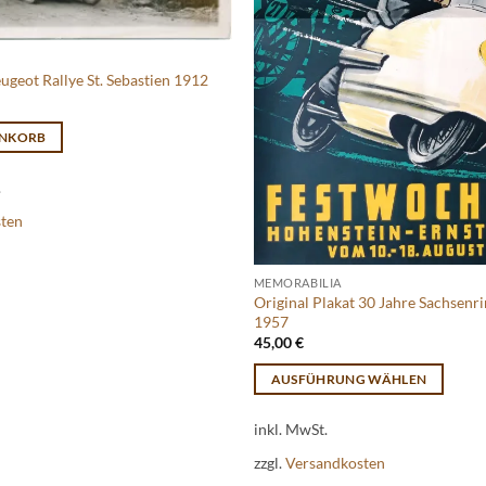
ugeot Rallye St. Sebastien 1912
ENKORB
.
sten
MEMORABILIA
Original Plakat 30 Jahre Sachsenr
1957
45,00
€
AUSFÜHRUNG WÄHLEN
Dieses
inkl. MwSt.
Produkt
weist
zzgl.
Versandkosten
mehrere