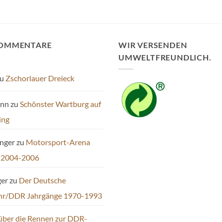
Varianten
auf.
Die
Optionen
KOMMENTARE
WIR VERSENDEN
können
UMWELTFREUNDLICH.
auf
der
u
Zschorlauer Dreieck
Produktseite
gewählt
ann
zu
Schönster Wartburg auf
werden
ing
inger
zu
Motorsport-Arena
 2004-2006
ger
zu
Der Deutsche
hr/DDR Jahrgänge 1970-1993
über die Rennen zur DDR-