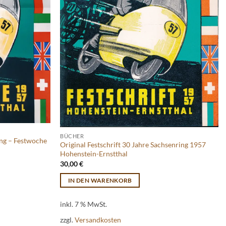
BÜCHER
ing – Festwoche
Original Festschrift 30 Jahre Sachsenring 1957
Hohenstein-Ernstthal
30,00
€
IN DEN WARENKORB
inkl. 7 % MwSt.
zzgl.
Versandkosten