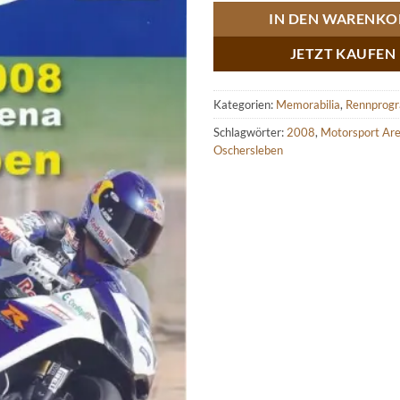
IN DEN WARENKO
JETZT KAUFEN
Kategorien:
Memorabilia
,
Rennprog
Schlagwörter:
2008
,
Motorsport Ar
Oschersleben