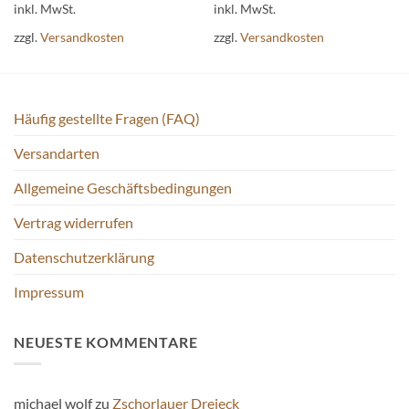
Produkt
Produkt
inkl. MwSt.
inkl. MwSt.
weist
weist
zzgl.
Versandkosten
zzgl.
Versandkosten
mehrere
mehrere
Varianten
Varianten
auf.
auf.
Die
Die
Häufig gestellte Fragen (FAQ)
Optionen
Optionen
können
können
Versandarten
auf
auf
der
der
Allgemeine Geschäftsbedingungen
Produktseite
Produktseite
gewählt
gewählt
Vertrag widerrufen
werden
werden
Datenschutzerklärung
Impressum
NEUESTE KOMMENTARE
michael wolf
zu
Zschorlauer Dreieck