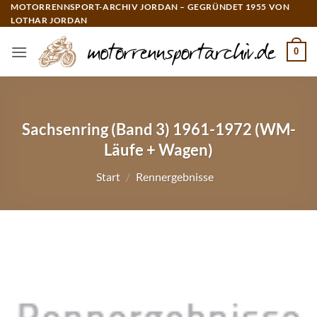
Zum
MOTORRENNSPORT-ARCHIV JORDAN – GEGRÜNDET 1955 VON
LOTHAR JORDAN
Inhalt
springen
0
Sachsenring (Band 3) 1961-1972 (WM-
Läufe + Wagen)
Start
/
Rennergebnisse