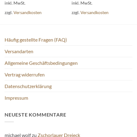
Produkt
Produkt
inkl. MwSt.
inkl. MwSt.
weist
weist
zzgl.
Versandkosten
zzgl.
Versandkosten
mehrere
mehrere
Varianten
Varianten
auf.
auf.
Die
Die
Häufig gestellte Fragen (FAQ)
Optionen
Optionen
können
können
Versandarten
auf
auf
der
der
Allgemeine Geschäftsbedingungen
Produktseite
Produktseite
gewählt
gewählt
Vertrag widerrufen
werden
werden
Datenschutzerklärung
Impressum
NEUESTE KOMMENTARE
michael wolf
zu
Zschorlauer Dreieck