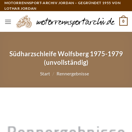
Zum
MOTORRENNSPORT-ARCHIV JORDAN – GEGRÜNDET 1955 VON
LOTHAR JORDAN
Inhalt
springen
0
Südharzschleife Wolfsberg 1975-1979
(unvollständig)
Start
/
Rennergebnisse