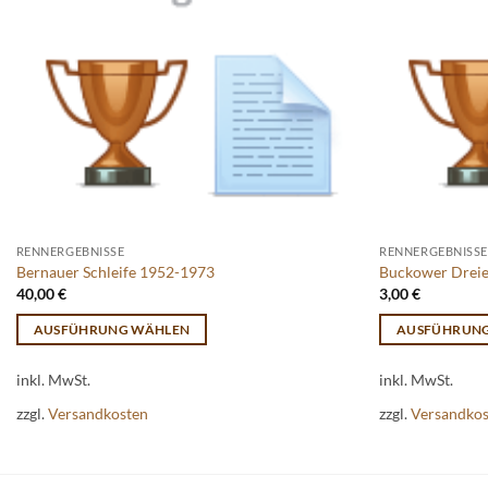
RENNERGEBNISSE
RENNERGEBNISSE
Bernauer Schleife 1952-1973
Buckower Dreiec
40,00
€
3,00
€
AUSFÜHRUNG WÄHLEN
AUSFÜHRUN
Dieses
Dieses
inkl. MwSt.
inkl. MwSt.
Produkt
Produkt
weist
weist
zzgl.
Versandkosten
zzgl.
Versandko
mehrere
mehrere
Varianten
Varianten
auf.
auf.