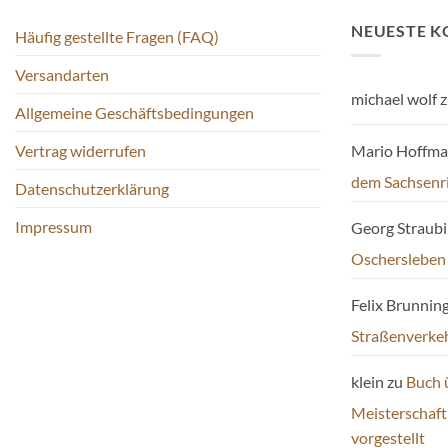
Die
Die
NEUESTE 
Häufig gestellte Fragen (FAQ)
Optionen
Optionen
können
können
Versandarten
auf
auf
michael wolf
z
der
der
Allgemeine Geschäftsbedingungen
Produktseite
Produktseite
Mario Hoffm
Vertrag widerrufen
gewählt
gewählt
werden
werden
dem Sachsenr
Datenschutzerklärung
Impressum
Georg Straub
Oschersleben
Felix Brunnin
Straßenverke
klein
zu
Buch 
Meisterschaf
vorgestellt