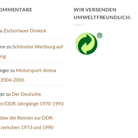
Die
KOMMENTARE
WIR VERSENDEN
Optionen
UMWELTFREUNDLICH.
können
auf
u
Zschorlauer Dreieck
der
Produktseite
ann
zu
Schönster Wartburg auf
gewählt
werden
ing
inger
zu
Motorsport-Arena
 2004-2006
ger
zu
Der Deutsche
hr/DDR Jahrgänge 1970-1993
über die Rennen zur DDR-
t zwischen 1973 und 1990