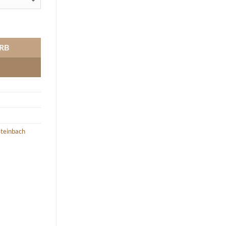
2008-2019 Menge
RB
teinbach