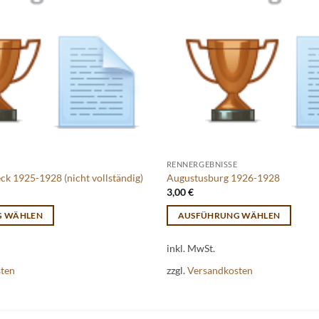
RENNERGEBNISSE
k 1925-1928 (nicht vollständig)
Augustusburg 1926-1928
3,00
€
G WÄHLEN
AUSFÜHRUNG WÄHLEN
Dieses
inkl. MwSt.
Produkt
weist
sten
zzgl.
Versandkosten
mehrere
Varianten
auf.