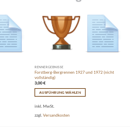
RENNERGEBNISSE
Forstberg-Bergrennen 1927 und 1972 (nicht
vollständig)
3,00
€
AUSFÜHRUNG WÄHLEN
Dieses
inkl. MwSt.
Produkt
weist
zzgl.
Versandkosten
mehrere
Varianten