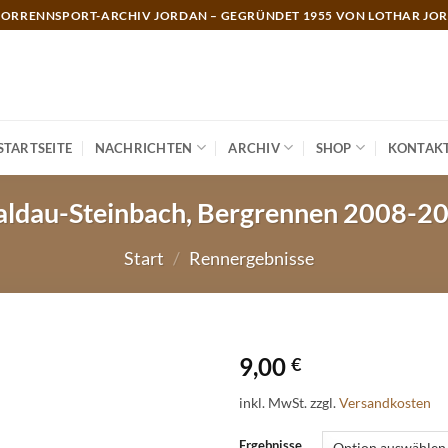
ORRENNSPORT-ARCHIV JORDAN – GEGRÜNDET 1955 VON LOTHAR JO
STARTSEITE
NACHRICHTEN
ARCHIV
SHOP
KONTAK
ldau-Steinbach, Bergrennen 2008-2
Start
/
Rennergebnisse
9,00
€
inkl. MwSt.
zzgl.
Versandkosten
Ergebnisse