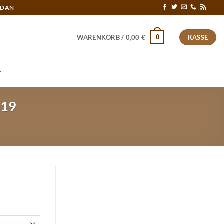
RDAN
0
WARENKORB /
0,00
€
KASSE
T
019