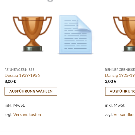
RENNERGEBNISSE
RENNERGEBNISSE
Dessau 1939-1956
Danzig 1925-193
8,00
€
3,00
€
AUSFÜHRUNG WÄHLEN
AUSFÜHRUN
Dieses
Dieses
inkl. MwSt.
inkl. MwSt.
Produkt
Produkt
weist
weist
zzgl.
Versandkosten
zzgl.
Versandko
mehrere
mehrere
Varianten
Varianten
auf.
auf.