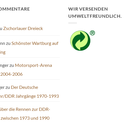
Die
KOMMENTARE
WIR VERSENDEN
Optionen
UMWELTFREUNDLICH.
können
auf
u
Zschorlauer Dreieck
der
Produktseite
ann
zu
Schönster Wartburg auf
gewählt
werden
ing
inger
zu
Motorsport-Arena
 2004-2006
ger
zu
Der Deutsche
hr/DDR Jahrgänge 1970-1993
über die Rennen zur DDR-
t zwischen 1973 und 1990