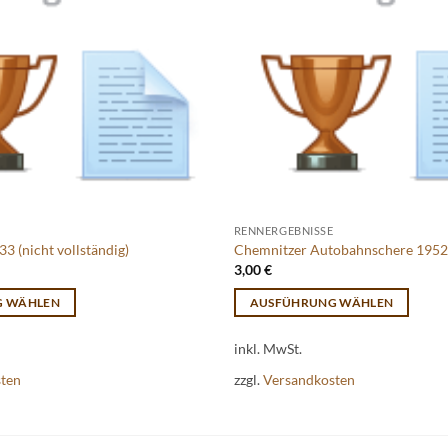
RENNERGEBNISSE
3 (nicht vollständig)
Chemnitzer Autobahnschere 195
3,00
€
G WÄHLEN
AUSFÜHRUNG WÄHLEN
Dieses
inkl. MwSt.
Produkt
weist
sten
zzgl.
Versandkosten
mehrere
Varianten
auf.