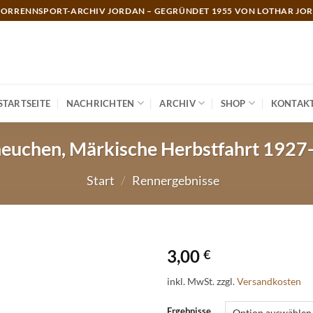
ORRENNSPORT-ARCHIV JORDAN – GEGRÜNDET 1955 VON LOTHAR JO
STARTSEITE
NACHRICHTEN
ARCHIV
SHOP
KONTAK
euchen, Märkische Herbstfahrt 1927
Start
/
Rennergebnisse
3,00
€
inkl. MwSt.
zzgl.
Versandkosten
Ergebnisse