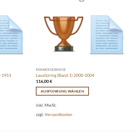
RENNERGEBNISSE
2-1953
Lausitzring (Band 1) 2000-2004
116,00
€
AUSFÜHRUNG WÄHLEN
Dieses
inkl. MwSt.
Produkt
weist
zzgl.
Versandkosten
mehrere
Varianten
auf.