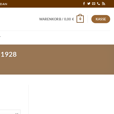
RDAN
0
WARENKORB /
0,00
€
KASSE
T
-1928