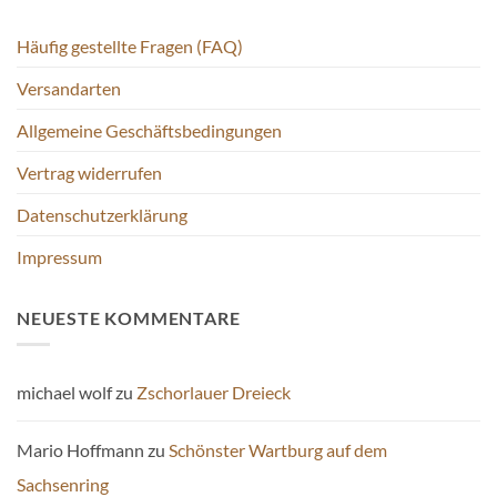
können
auf
Häufig gestellte Fragen (FAQ)
der
Versandarten
Produktseite
gewählt
Allgemeine Geschäftsbedingungen
werden
Vertrag widerrufen
Datenschutzerklärung
Impressum
NEUESTE KOMMENTARE
michael wolf
zu
Zschorlauer Dreieck
Mario Hoffmann
zu
Schönster Wartburg auf dem
Sachsenring