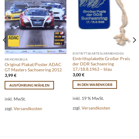
EINTRITTSKARTEN/ARMBINDEN
Eintrittsplakette Großer Preis
MEMORABILIA
der DDR Sachsenring
Original Plakat/Poster ADAC
17./18.8.1963 – blau
GT Masters Sachsenring 2012
3,00
€
3,99
€
IN DEN WARENKORB
AUSFÜHRUNG WÄHLEN
Dieses
inkl. 19 % MwSt.
Produkt
inkl. MwSt.
weist
zzgl.
Versandkosten
zzgl.
Versandkosten
mehrere
Varianten
auf.
Die
Optionen