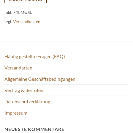
Varianten
auf.
inkl. 7 % MwSt.
Die
Optionen
zzgl.
Versandkosten
können
auf
der
Produktseite
gewählt
Häufig gestellte Fragen (FAQ)
werden
Versandarten
Allgemeine Geschäftsbedingungen
Vertrag widerrufen
Datenschutzerklärung
Impressum
NEUESTE KOMMENTARE