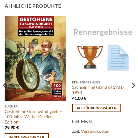
ÄHNLICHE PRODUKTE
RENNERGEBNISSE
Sachsenring (Band 6) 1981-
1990
41,00
€
BÜCHER
AUSFÜHRUNG WÄHLEN
Gestohlene Geschwindigkeit –
Dieses
100 Jahre Walter Kaaden
Produkt
inkl. MwSt.
Edition
29,90
€
weist
zzgl.
Versandkosten
mehrere
IN DEN WARENKORB