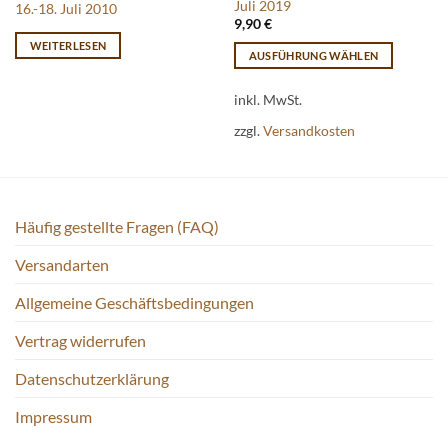
Juli 2019
16.-18. Juli 2010
9,90
€
WEITERLESEN
AUSFÜHRUNG WÄHLEN
Dieses
Produkt
inkl. MwSt.
weist
zzgl.
Versandkosten
mehrere
Varianten
auf.
Die
Häufig gestellte Fragen (FAQ)
Optionen
können
Versandarten
auf
der
Allgemeine Geschäftsbedingungen
Produktseite
gewählt
Vertrag widerrufen
werden
Datenschutzerklärung
Impressum