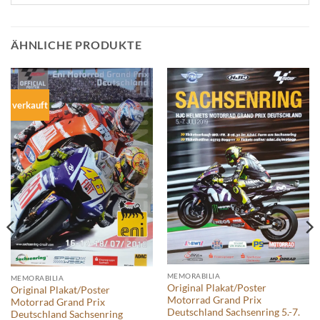
ÄHNLICHE PRODUKTE
verkauft
MEMORABILIA
MEMORABILIA
Original Plakat/Poster
Original Plakat/Poster
Motorrad Grand Prix
Motorrad Grand Prix
Deutschland Sachsenring 5.-7.
Deutschland Sachsenring