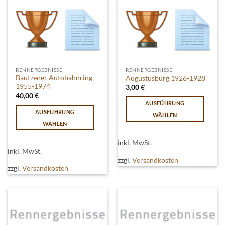
auf
auf
der
der
Produktseite
Produktseite
gewählt
gewählt
werden
werden
RENNERGEBNISSE
RENNERGEBNISSE
Bautzener Autobahnring
Augustusburg 1926-1928
1955-1974
3,00
€
40,00
€
AUSFÜHRUNG
AUSFÜHRUNG
WÄHLEN
WÄHLEN
Dieses
Dieses
Produkt
inkl. MwSt.
Produkt
weist
inkl. MwSt.
weist
mehrere
zzgl.
Versandkosten
mehrere
zzgl.
Versandkosten
Varianten
Varianten
auf.
auf.
Die
Die
Optionen
Optionen
können
können
auf