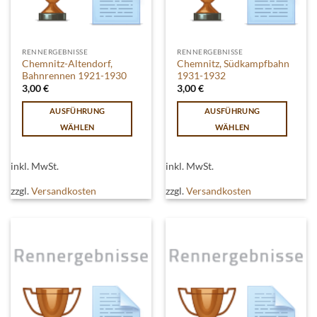
gewählt
gewählt
werden
werden
RENNERGEBNISSE
RENNERGEBNISSE
Chemnitz-Altendorf,
Chemnitz, Südkampfbahn
Bahnrennen 1921-1930
1931-1932
3,00
€
3,00
€
AUSFÜHRUNG
AUSFÜHRUNG
WÄHLEN
WÄHLEN
Dieses
Dieses
Produkt
Produkt
inkl. MwSt.
inkl. MwSt.
weist
weist
mehrere
mehrere
zzgl.
Versandkosten
zzgl.
Versandkosten
Varianten
Varianten
auf.
auf.
Die
Die
Optionen
Optionen
können
können
auf
auf
der
der
Produktseite
Produktseite