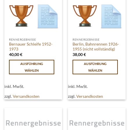
auf
der
der
Produktseite
Produktseite
gewählt
gewählt
werden
werden
RENNERGEBNISSE
RENNERGEBNISSE
Bernauer Schleife 1952-
Berlin, Bahnrennen 1926-
1973
1955 (nicht vollständig)
40,00
€
38,00
€
AUSFÜHRUNG
AUSFÜHRUNG
WÄHLEN
WÄHLEN
Dieses
Dieses
Produkt
Produkt
inkl. MwSt.
inkl. MwSt.
weist
weist
mehrere
mehrere
zzgl.
Versandkosten
zzgl.
Versandkosten
Varianten
Varianten
auf.
auf.
Die
Die
Optionen
Optionen
können
können