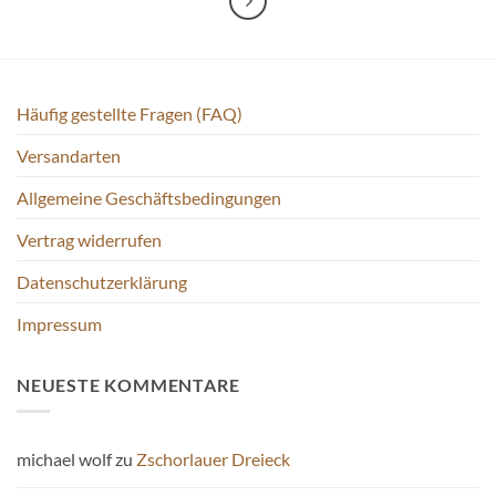
können
auf
auf
der
der
Produktseite
Produktseite
gewählt
gewählt
werden
Häufig gestellte Fragen (FAQ)
werden
Versandarten
Allgemeine Geschäftsbedingungen
Vertrag widerrufen
Datenschutzerklärung
Impressum
NEUESTE KOMMENTARE
michael wolf
zu
Zschorlauer Dreieck