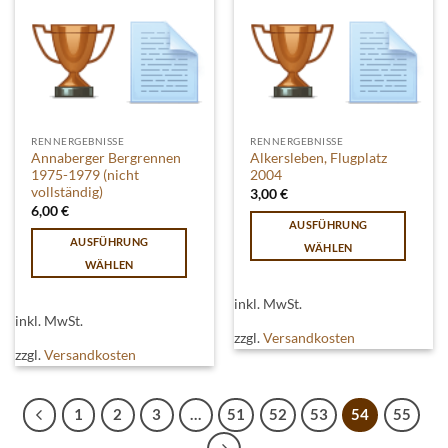
auf
der
der
Produktseite
Produktseite
gewählt
gewählt
werden
werden
RENNERGEBNISSE
RENNERGEBNISSE
Annaberger Bergrennen
Alkersleben, Flugplatz
1975-1979 (nicht
2004
vollständig)
3,00
€
6,00
€
AUSFÜHRUNG
AUSFÜHRUNG
WÄHLEN
WÄHLEN
Dieses
Dieses
Produkt
inkl. MwSt.
Produkt
weist
inkl. MwSt.
weist
mehrere
zzgl.
Versandkosten
mehrere
zzgl.
Versandkosten
Varianten
Varianten
auf.
auf.
Die
Die
1
2
3
…
51
52
53
54
55
Optionen
Optionen
können