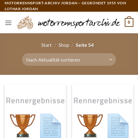
Zum
MOTORRENNSPORT-ARCHIV JORDAN – GEGRÜNDET 1955 VON
LOTHAR JORDAN
Inhalt
springen
0
Start
/
Shop
/
Seite 54