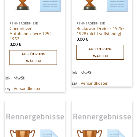
gewählt
gewählt
werden
werden
RENNERGEBNISSE
RENNERGEBNISSE
Chemnitzer
Buckower Dreieck 1925-
Autobahnschere 1952-
1928 (nicht vollständig)
1953
3,00
€
3,00
€
AUSFÜHRUNG
AUSFÜHRUNG
WÄHLEN
WÄHLEN
Dieses
Dieses
Produkt
inkl. MwSt.
Produkt
weist
inkl. MwSt.
weist
mehrere
zzgl.
Versandkosten
mehrere
zzgl.
Versandkosten
Varianten
Varianten
auf.
auf.
Die
Die
Optionen
Optionen
können
können
auf
auf
der
der
Produktseite