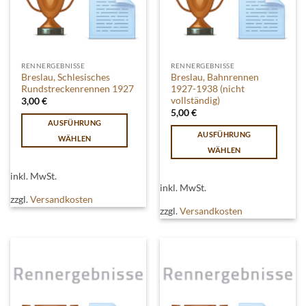
Produktseite
gewählt
gewählt
werden
werden
RENNERGEBNISSE
RENNERGEBNISSE
Breslau, Schlesisches
Breslau, Bahnrennen
Rundstreckenrennen 1927
1927-1938 (nicht
vollständig)
3,00
€
5,00
€
AUSFÜHRUNG
AUSFÜHRUNG
WÄHLEN
WÄHLEN
Dieses
Dieses
Produkt
inkl. MwSt.
Produkt
weist
inkl. MwSt.
weist
mehrere
zzgl.
Versandkosten
mehrere
zzgl.
Versandkosten
Varianten
Varianten
auf.
auf.
Die
Die
Optionen
Optionen
können
können
auf
auf
der