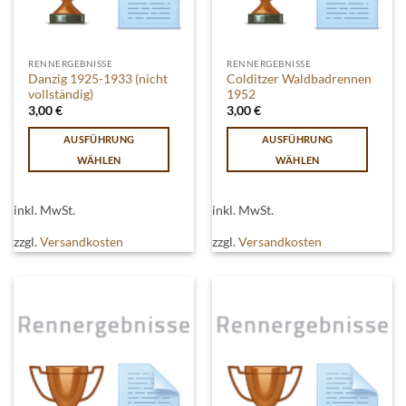
gewählt
gewählt
werden
werden
RENNERGEBNISSE
RENNERGEBNISSE
Danzig 1925-1933 (nicht
Colditzer Waldbadrennen
vollständig)
1952
3,00
€
3,00
€
AUSFÜHRUNG
AUSFÜHRUNG
WÄHLEN
WÄHLEN
Dieses
Dieses
Produkt
Produkt
inkl. MwSt.
inkl. MwSt.
weist
weist
mehrere
mehrere
zzgl.
Versandkosten
zzgl.
Versandkosten
Varianten
Varianten
auf.
auf.
Die
Die
Optionen
Optionen
können
können
auf
auf
der
der
Produktseite
Produktseite