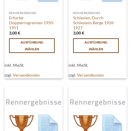
RENNERGEBNISSE
RENNERGEBNISSE
Erfurter
Schlesien, Durch
Doppelringrennen 1950-
Schlesiens Berge 1926-
1951
1927
3,00
€
3,00
€
AUSFÜHRUNG
AUSFÜHRUNG
WÄHLEN
WÄHLEN
Dieses
Dieses
Produkt
Produkt
inkl. MwSt.
inkl. MwSt.
weist
weist
mehrere
mehrere
zzgl.
Versandkosten
zzgl.
Versandkosten
Varianten
Varianten
auf.
auf.
Die
Die
Optionen
Optionen
können
können
auf
auf
der
der
Produktseite
Produktseite
gewählt
gewählt