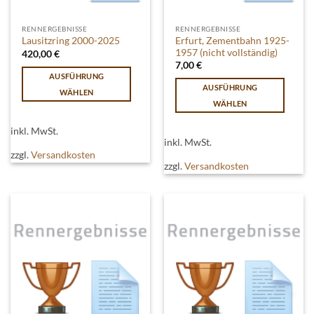
RENNERGEBNISSE
RENNERGEBNISSE
Erfurt, Zementbahn 1925-
Lausitzring 2000-2025
1957 (nicht vollständig)
420,00
€
7,00
€
AUSFÜHRUNG
AUSFÜHRUNG
WÄHLEN
WÄHLEN
Dieses
Dieses
Produkt
inkl. MwSt.
Produkt
weist
inkl. MwSt.
weist
mehrere
zzgl.
Versandkosten
mehrere
zzgl.
Versandkosten
Varianten
Varianten
auf.
auf.
Die
Die
Optionen
Optionen
können
können
auf
auf
der
der
Produktseite
Produktseite
gewählt
gewählt
werden
werden