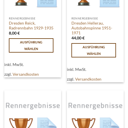
werden
werden
RENNERGEBNISSE
RENNERGEBNISSE
Dresden Reick,
Dresden Hellerau,
Radrennbahn 1929-1935
Autobahnspinne 1951-
1971
8,00
€
44,00
€
AUSFÜHRUNG
AUSFÜHRUNG
WÄHLEN
WÄHLEN
Dieses
Dieses
Produkt
inkl. MwSt.
Produkt
weist
inkl. MwSt.
weist
mehrere
zzgl.
Versandkosten
mehrere
zzgl.
Versandkosten
Varianten
Varianten
auf.
auf.
Die
Die
Optionen
Optionen
können
können
auf
auf
der
der
Produktseite
Produktseite
gewählt