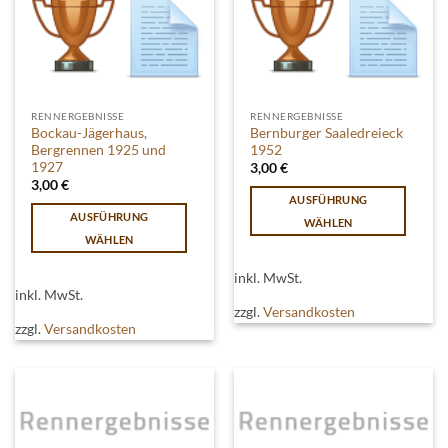
der
Produktseite
Produktseite
gewählt
gewählt
werden
werden
RENNERGEBNISSE
RENNERGEBNISSE
Bockau-Jägerhaus,
Bernburger Saaledreieck
Bergrennen 1925 und
1952
1927
3,00
€
3,00
€
AUSFÜHRUNG
AUSFÜHRUNG
WÄHLEN
WÄHLEN
Dieses
Dieses
Produkt
inkl. MwSt.
Produkt
weist
inkl. MwSt.
weist
mehrere
zzgl.
Versandkosten
mehrere
zzgl.
Versandkosten
Varianten
Varianten
auf.
auf.
Die
Die
Optionen
Optionen
können
können
auf