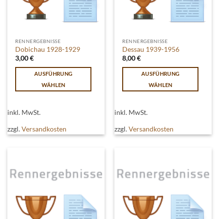
gewählt
werden
werden
RENNERGEBNISSE
RENNERGEBNISSE
Dobichau 1928-1929
Dessau 1939-1956
3,00
€
8,00
€
AUSFÜHRUNG
AUSFÜHRUNG
WÄHLEN
WÄHLEN
Dieses
Dieses
Produkt
Produkt
inkl. MwSt.
inkl. MwSt.
weist
weist
mehrere
mehrere
zzgl.
Versandkosten
zzgl.
Versandkosten
Varianten
Varianten
auf.
auf.
Die
Die
Optionen
Optionen
können
können
auf
auf
der
der
Produktseite
Produktseite