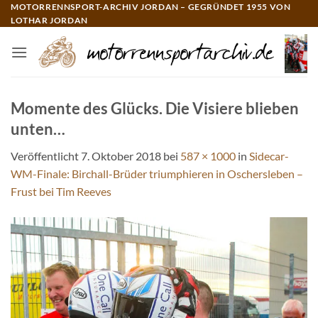
Zum
MOTORRENNSPORT-ARCHIV JORDAN – GEGRÜNDET 1955 VON
LOTHAR JORDAN
Inhalt
springen
Momente des Glücks. Die Visiere blieben
unten…
Veröffentlicht
7. Oktober 2018
bei
587 × 1000
in
Sidecar-
WM-Finale: Birchall-Brüder triumphieren in Oschersleben –
Frust bei Tim Reeves