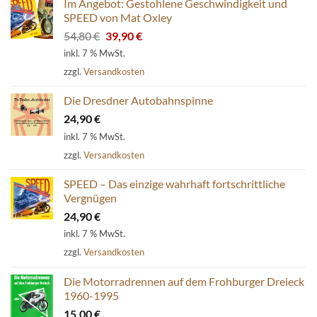
Im Angebot: Gestohlene Geschwindigkeit und
SPEED von Mat Oxley
Ursprünglicher
Aktueller
54,80
€
39,90
€
Preis
Preis
inkl. 7 % MwSt.
war:
ist:
zzgl.
Versandkosten
54,80 €
39,90 €.
Die Dresdner Autobahnspinne
24,90
€
inkl. 7 % MwSt.
zzgl.
Versandkosten
SPEED – Das einzige wahrhaft fortschrittliche
Vergnügen
24,90
€
inkl. 7 % MwSt.
zzgl.
Versandkosten
Die Motorradrennen auf dem Frohburger Dreieck
1960-1995
15,00
€