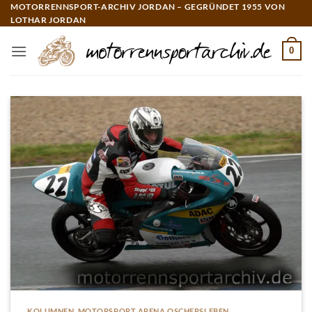
Zum
MOTORRENNSPORT-ARCHIV JORDAN – GEGRÜNDET 1955 VON
LOTHAR JORDAN
Inhalt
springen
0
KOLUMNEN
,
MOTORSPORT ARENA OSCHERSLEBEN
,