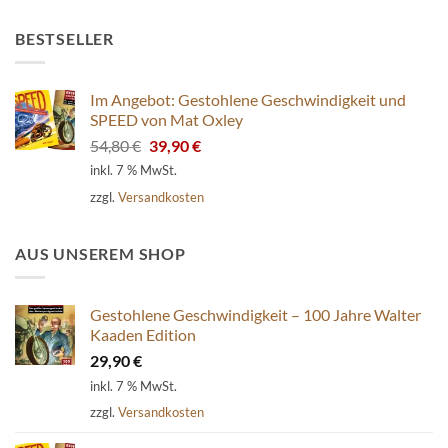
BESTSELLER
Im Angebot: Gestohlene Geschwindigkeit und
SPEED von Mat Oxley
Ursprünglicher
Aktueller
54,80
€
39,90
€
Preis
Preis
inkl. 7 % MwSt.
war:
ist:
zzgl.
Versandkosten
54,80 €
39,90 €.
AUS UNSEREM SHOP
Gestohlene Geschwindigkeit – 100 Jahre Walter
Kaaden Edition
29,90
€
inkl. 7 % MwSt.
zzgl.
Versandkosten