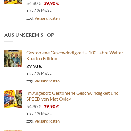
Ursprünglicher
Aktueller
54,80
€
39,90
€
Preis
Preis
inkl. 7 % MwSt.
war:
ist:
zzgl.
Versandkosten
54,80 €
39,90 €.
AUS UNSEREM SHOP
Gestohlene Geschwindigkeit – 100 Jahre Walter
Kaaden Edition
29,90
€
inkl. 7 % MwSt.
zzgl.
Versandkosten
Im Angebot: Gestohlene Geschwindigkeit und
SPEED von Mat Oxley
Ursprünglicher
Aktueller
54,80
€
39,90
€
Preis
Preis
inkl. 7 % MwSt.
war:
ist:
zzgl.
Versandkosten
54,80 €
39,90 €.