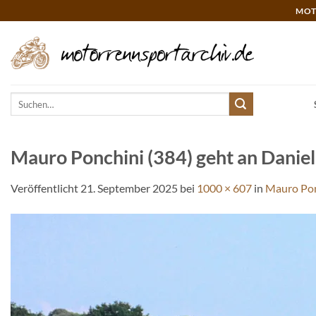
Zum
MOT
Inhalt
springen
Suchen
nach:
Mauro Ponchini (384) geht an Daniel
Veröffentlicht
21. September 2025
bei
1000 × 607
in
Mauro Ponc