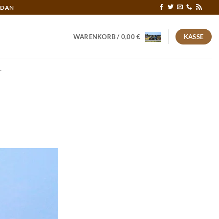
RDAN
WARENKORB /
0,00
€
KASSE
T