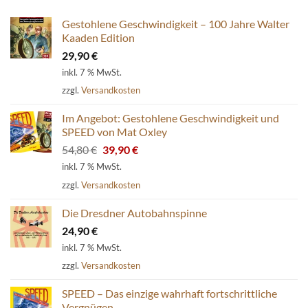
Gestohlene Geschwindigkeit – 100 Jahre Walter
Kaaden Edition
29,90
€
inkl. 7 % MwSt.
zzgl.
Versandkosten
Im Angebot: Gestohlene Geschwindigkeit und
SPEED von Mat Oxley
Ursprünglicher
Aktueller
54,80
€
39,90
€
Preis
Preis
inkl. 7 % MwSt.
war:
ist:
zzgl.
Versandkosten
54,80 €
39,90 €.
Die Dresdner Autobahnspinne
24,90
€
inkl. 7 % MwSt.
zzgl.
Versandkosten
SPEED – Das einzige wahrhaft fortschrittliche
Vergnügen