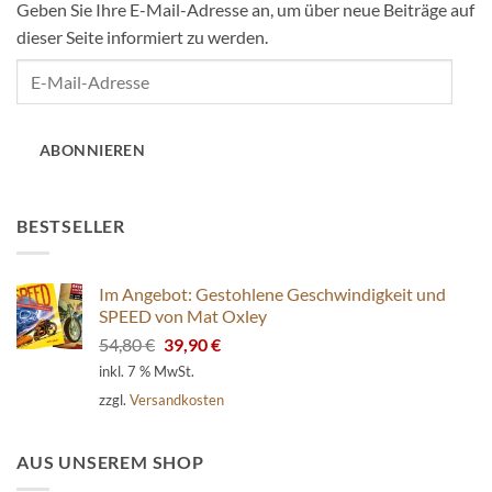
Geben Sie Ihre E-Mail-Adresse an, um über neue Beiträge auf
dieser Seite informiert zu werden.
E-
Mail-
Adresse
ABONNIEREN
BESTSELLER
Im Angebot: Gestohlene Geschwindigkeit und
SPEED von Mat Oxley
Ursprünglicher
Aktueller
54,80
€
39,90
€
Preis
Preis
inkl. 7 % MwSt.
war:
ist:
zzgl.
Versandkosten
54,80 €
39,90 €.
AUS UNSEREM SHOP