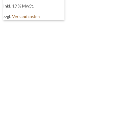
auf.
inkl. 19 % MwSt.
Die
Optionen
zzgl.
Versandkosten
können
auf
der
Produktseite
gewählt
werden