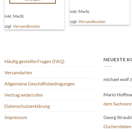
Dieses
Dieses
Produkt
inkl. MwSt.
Produkt
weist
inkl. MwSt.
weist
zzgl.
Versandkosten
mehrere
zzgl.
Versandkosten
mehrere
Varianten
Varianten
auf.
auf.
Die
Die
Optionen
Optionen
können
NEUESTE 
können
Häufig gestellte Fragen (FAQ)
auf
auf
der
Versandarten
der
Produktseite
michael wolf
z
Produktseite
gewählt
Allgemeine Geschäftsbedingungen
gewählt
werden
Mario Hoffm
Vertrag widerrufen
werden
dem Sachsenr
Datenschutzerklärung
Impressum
Georg Straub
Oschersleben