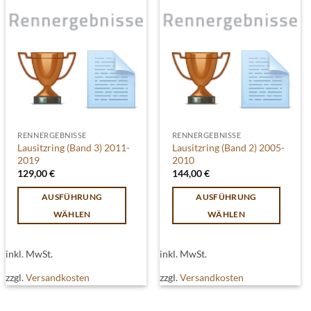
RENNERGEBNISSE
RENNERGEBNISSE
Lausitzring (Band 3) 2011-
Lausitzring (Band 2) 2005-
2019
2010
129,00
€
144,00
€
AUSFÜHRUNG
AUSFÜHRUNG
WÄHLEN
WÄHLEN
Dieses
Dieses
Produkt
Produkt
inkl. MwSt.
inkl. MwSt.
weist
weist
zzgl.
Versandkosten
zzgl.
Versandkosten
mehrere
mehrere
Varianten
Varianten