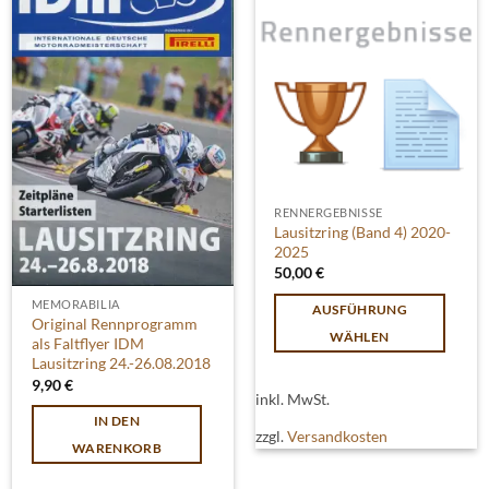
RENNERGEBNISSE
Lausitzring (Band 4) 2020-
2025
50,00
€
MEMORABILIA
AUSFÜHRUNG
Original Rennprogramm
WÄHLEN
als Faltflyer IDM
Lausitzring 24.-26.08.2018
Dieses
9,90
€
Produkt
inkl. MwSt.
weist
IN DEN
zzgl.
Versandkosten
mehrere
WARENKORB
Varianten