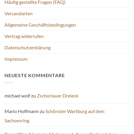
Häufig gestellte Fragen (FAQ)
auf
der
Versandarten
Produktseite
gewählt
Allgemeine Geschäftsbedingungen
werden
Vertrag widerrufen
Datenschutzerklärung
Impressum
NEUESTE KOMMENTARE
michael wolf
zu
Zschorlauer Dreieck
Mario Hoffmann
zu
Schönster Wartburg auf dem
Sachsenring