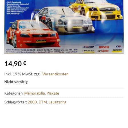
14,90
€
inkl. 19 % MwSt.
zzgl.
Versandkosten
Nicht vorrätig
Kategorien:
Memorabilia
,
Plakate
Schlagwörter:
2000
,
DTM
,
Lausitzring