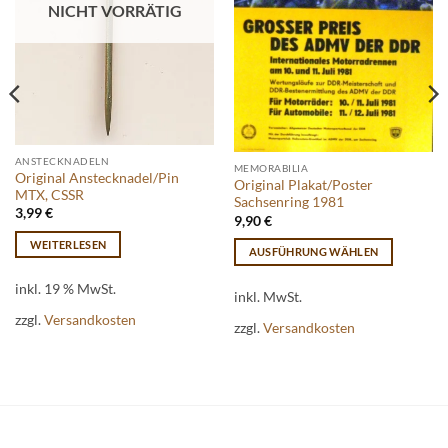
NICHT VORRÄTIG
ANSTECKNADELN
MEMORABILIA
Original Anstecknadel/Pin
Original Plakat/Poster
MTX, CSSR
Sachsenring 1981
3,99
€
9,90
€
WEITERLESEN
AUSFÜHRUNG WÄHLEN
Dieses
inkl. 19 % MwSt.
Produkt
inkl. MwSt.
weist
zzgl.
Versandkosten
zzgl.
Versandkosten
mehrere
Varianten
auf.
Die
Optionen
können