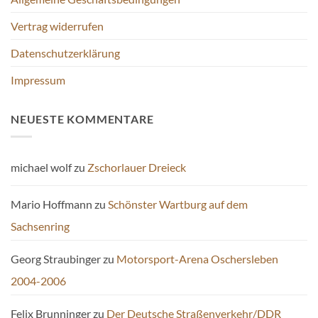
gewählt
Vertrag widerrufen
werden
Datenschutzerklärung
Impressum
NEUESTE KOMMENTARE
michael wolf
zu
Zschorlauer Dreieck
Mario Hoffmann
zu
Schönster Wartburg auf dem
Sachsenring
Georg Straubinger
zu
Motorsport-Arena Oschersleben
2004-2006
Felix Brunninger
zu
Der Deutsche Straßenverkehr/DDR