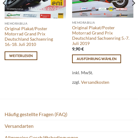
MEMORABILIA
MEMORABILIA
Original Plakat/Poster
Original Plakat/Poster
Motorrad Grand Prix
Motorrad Grand Prix
Deutschland Sachsenring 5.-7.
Deutschland Sachsenring
Juli 2019
16.-18. Juli 2010
9,90
€
WEITERLESEN
AUSFÜHRUNG WÄHLEN
Dieses
Produkt
inkl. MwSt.
weist
zzgl.
Versandkosten
mehrere
Varianten
auf.
Die
Optionen
Häufig gestellte Fragen (FAQ)
können
auf
Versandarten
der
Produktseite
Allgemeine Geschäftsbedingungen