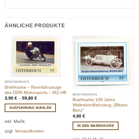
ÄHNLICHE PRODUKTE
BRIEFMARKEN
Briefmarke – Rennfahrzeuge
des DDR-Motorsports – MZ-HB
BRIEFMARKEN
3,90
€
–
59,80
€
Briefmarke 100 Jahre
Weltrekordfahrzeug „Blitzen-
AUSFÜHRUNG WÄHLEN
Benz“
Dieses
4,90
€
inkl. MwSt.
Produkt
IN DEN WARENKORB
weist
zzgl.
Versandkosten
mehrere