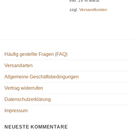
inkl. 19 % MwSt.
Varianten
auf.
zzgl.
Versandkosten
Die
Optionen
können
auf
der
Produktseite
gewählt
Häufig gestellte Fragen (FAQ)
werden
Versandarten
Allgemeine Geschäftsbedingungen
Vertrag widerrufen
Datenschutzerklärung
Impressum
NEUESTE KOMMENTARE