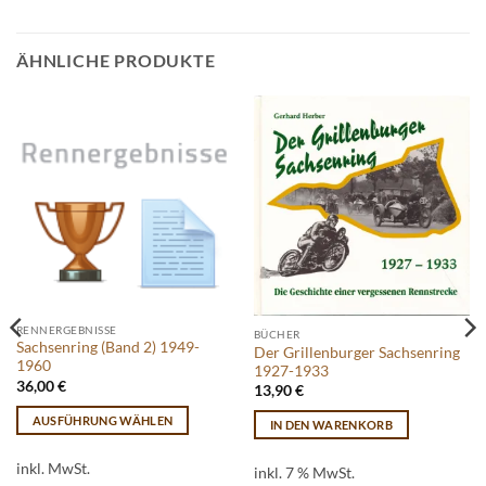
ÄHNLICHE PRODUKTE
RENNERGEBNISSE
BÜCHER
Sachsenring (Band 2) 1949-
Der Grillenburger Sachsenring
1960
1927-1933
36,00
€
13,90
€
AUSFÜHRUNG WÄHLEN
IN DEN WARENKORB
Dieses
Produkt
inkl. MwSt.
inkl. 7 % MwSt.