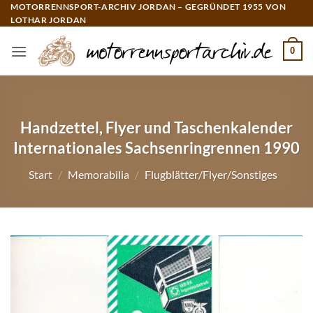
Zum
MOTORRENNSPORT-ARCHIV JORDAN – GEGRÜNDET 1955 VON
LOTHAR JORDAN
Inhalt
springen
0
Handzettel, Flyer und Taschenkalender
Internationales Sachsenringrennen 1990
Start
/
Memorabilia
/
Flugblätter/Flyer/Sonstiges