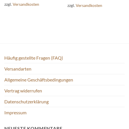
weist
zzgl.
Versandkosten
zzgl.
Versandkosten
mehrere
Varianten
auf.
Die
Optionen
können
auf
der
Produktseite
Häufig gestellte Fragen (FAQ)
gewählt
werden
Versandarten
Allgemeine Geschäftsbedingungen
Vertrag widerrufen
Datenschutzerklärung
Impressum
NEUESTE KOMMENTARE