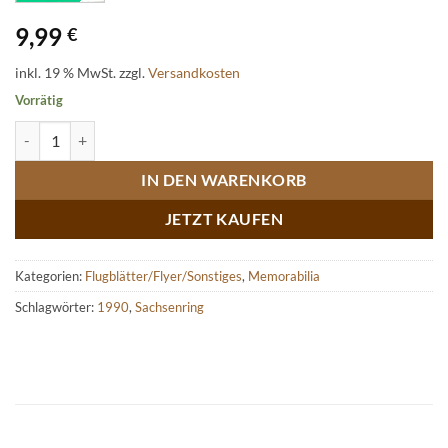
9,99
€
inkl. 19 % MwSt.
zzgl.
Versandkosten
Vorrätig
Handzettel, Flyer und Taschenkalender Internationales Sachsenring
IN DEN WARENKORB
JETZT KAUFEN
Kategorien:
Flugblätter/Flyer/Sonstiges
,
Memorabilia
Schlagwörter:
1990
,
Sachsenring