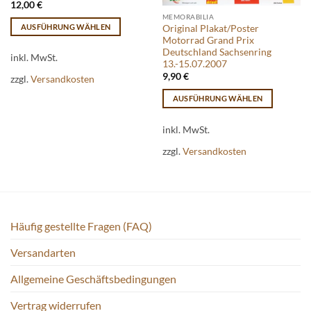
12,00
€
MEMORABILIA
AUSFÜHRUNG WÄHLEN
Original Plakat/Poster
Motorrad Grand Prix
Dieses
Deutschland Sachsenring
Produkt
inkl. MwSt.
13.-15.07.2007
weist
9,90
€
zzgl.
Versandkosten
mehrere
AUSFÜHRUNG WÄHLEN
Varianten
Dieses
auf.
Produkt
inkl. MwSt.
Die
weist
Optionen
zzgl.
Versandkosten
mehrere
können
Varianten
auf
auf.
der
Die
Produktseite
Optionen
gewählt
Häufig gestellte Fragen (FAQ)
können
werden
auf
Versandarten
der
Produktseite
Allgemeine Geschäftsbedingungen
gewählt
werden
Vertrag widerrufen