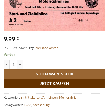
9,99
€
inkl. 19 % MwSt.
zzgl.
Versandkosten
Vorrätig
Tribünenkarte für Ehrengäste Motorradrennen Sachsenring 1988 Me
IN DEN WARENKORB
JETZT KAUFEN
Kategorien:
Eintrittskarten/Armbinden
,
Memorabilia
Schlagwörter:
1988
,
Sachsenring