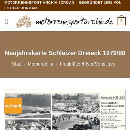
MOTORRENNSPORT-ARCHIV JORDAN – GEGRÜNDET 1955 VON
Zum
LOTHAR JORDAN
Inhalt
springen
0
Neujahrskarte Schleizer Dreieck 1979/80
Start
/
Memorabilia
/
Flugblätter/Flyer/Sonstiges
verkauft