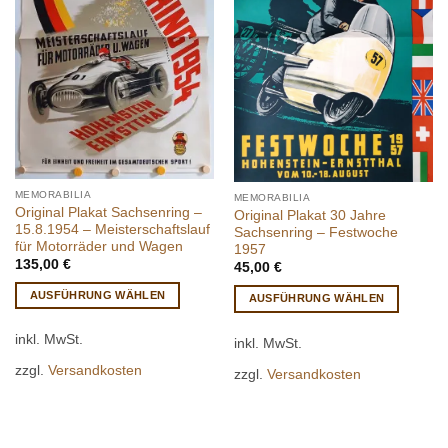
MEMORABILIA
MEMORABILIA
Original Plakat Sachsenring –
Original Plakat 30 Jahre
15.8.1954 – Meisterschaftslauf
Sachsenring – Festwoche
für Motorräder und Wagen
1957
135,00
€
45,00
€
AUSFÜHRUNG WÄHLEN
AUSFÜHRUNG WÄHLEN
Dieses
Dieses
inkl. MwSt.
Produkt
inkl. MwSt.
Produkt
weist
weist
zzgl.
Versandkosten
zzgl.
Versandkosten
mehrere
mehrere
Varianten
Varianten
auf.
auf.
Die