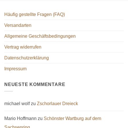
Die
Optionen
Optionen
können
können
Häufig gestellte Fragen (FAQ)
auf
auf
der
der
Versandarten
Produktseite
Produktseite
gewählt
Allgemeine Geschäftsbedingungen
gewählt
werden
werden
Vertrag widerrufen
Datenschutzerklärung
Impressum
NEUESTE KOMMENTARE
michael wolf
zu
Zschorlauer Dreieck
Mario Hoffmann
zu
Schönster Wartburg auf dem
Sachsenring