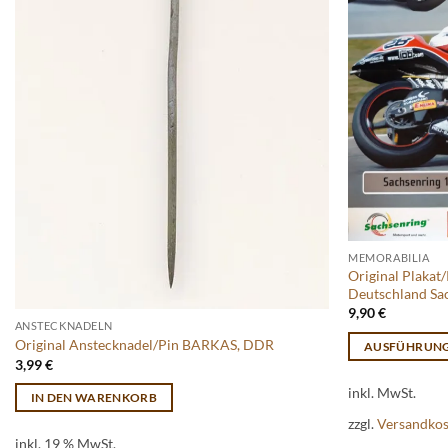
MEMORABILIA
Original Plakat
Deutschland Sa
9,90
€
ANSTECKNADELN
Original Anstecknadel/Pin BARKAS, DDR
AUSFÜHRUN
3,99
€
Dieses
inkl. MwSt.
Produkt
IN DEN WARENKORB
weist
zzgl.
Versandko
mehrere
inkl. 19 % MwSt.