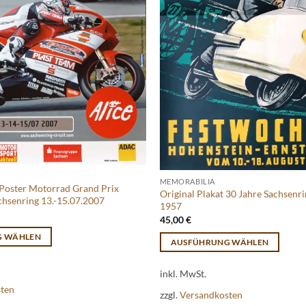
MEMORABILIA
/Poster Motorrad Grand Prix
Original Plakat 30 Jahre Sachsenr
chsenring 13.-15.07.2007
1957
45,00
€
G WÄHLEN
AUSFÜHRUNG WÄHLEN
Dieses
inkl. MwSt.
Produkt
sten
weist
zzgl.
Versandkosten