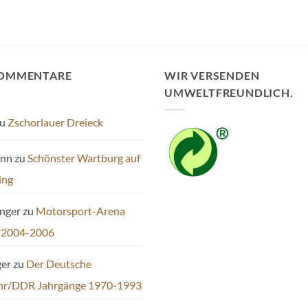
mehrere
Varianten
auf.
Die
Optionen
KOMMENTARE
WIR VERSENDEN
können
UMWELTFREUNDLICH.
auf
der
u
Zschorlauer Dreieck
Produktseite
gewählt
ann
zu
Schönster Wartburg auf
werden
ing
inger
zu
Motorsport-Arena
 2004-2006
ger
zu
Der Deutsche
hr/DDR Jahrgänge 1970-1993