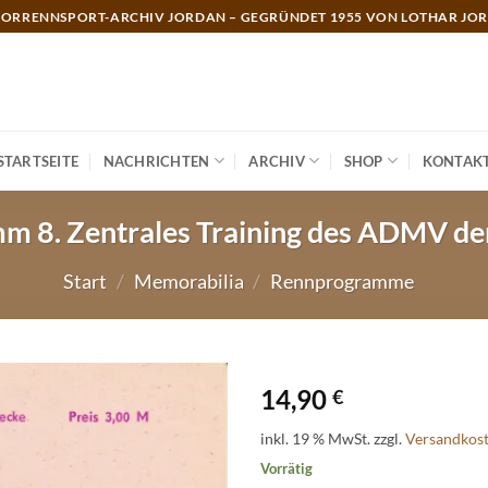
ORRENNSPORT-ARCHIV JORDAN – GEGRÜNDET 1955 VON LOTHAR JO
STARTSEITE
NACHRICHTEN
ARCHIV
SHOP
KONTAK
m 8. Zentrales Training des ADMV d
Start
/
Memorabilia
/
Rennprogramme
14,90
€
inkl. 19 % MwSt.
zzgl.
Versandkos
Vorrätig