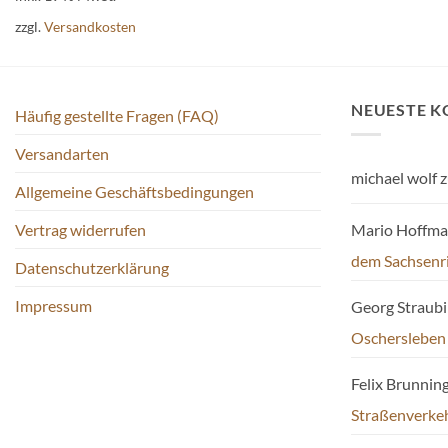
Varianten
zzgl.
Versandkosten
auf.
Die
Optionen
können
NEUESTE 
Häufig gestellte Fragen (FAQ)
auf
Versandarten
der
michael wolf
z
Produktseite
Allgemeine Geschäftsbedingungen
gewählt
werden
Mario Hoffm
Vertrag widerrufen
dem Sachsenr
Datenschutzerklärung
Impressum
Georg Straub
Oschersleben
Felix Brunnin
Straßenverke