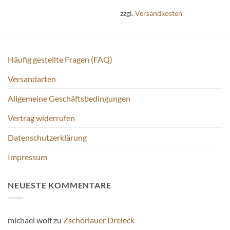
Varianten
zzgl.
Versandkosten
auf.
Die
Optionen
können
Häufig gestellte Fragen (FAQ)
auf
der
Versandarten
Produktseite
gewählt
Allgemeine Geschäftsbedingungen
werden
Vertrag widerrufen
Datenschutzerklärung
Impressum
NEUESTE KOMMENTARE
michael wolf
zu
Zschorlauer Dreieck