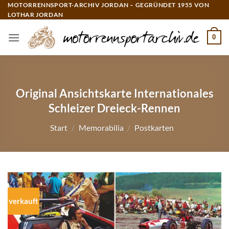
Zum
MOTORRENNSPORT-ARCHIV JORDAN – GEGRÜNDET 1955 VON
LOTHAR JORDAN
Inhalt
springen
0
Original Ansichtskarte Internationales
Schleizer Dreieck-Rennen
Start
/
Memorabilia
/
Postkarten
verkauft