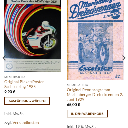
MEMORABILIA
Original Plakat/Poster
MEMORABILIA
Sachsenring 1985
Original Rennprogramm
9,90
€
Marienberger Dreieckrennen 2.
Juni 1929
AUSFÜHRUNG WÄHLEN
65,00
€
Dieses
Produkt
inkl. MwSt.
IN DEN WARENKORB
weist
zzgl.
Versandkosten
mehrere
inkl. 19 % MwSt.