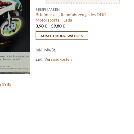
BRIEFMARKEN
Briefmarke – Rennfahrzeuge des DDR-
Motorsports – Lada
3,90
€
–
59,80
€
AUSFÜHRUNG WÄHLEN
Dieses
inkl. MwSt.
Produkt
weist
zzgl.
Versandkosten
mehrere
Varianten
auf.
g 1985
Die
Optionen
können
auf
der
Produktseite
gewählt
werden