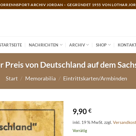
ORRENNSPORT-ARCHIV JORDAN – GEGRÜNDET 1955 VON LOTHAR JO
STARTSEITE
NACHRICHTEN
ARCHIV
SHOP
KONTAK
r Preis von Deutschland auf dem Sachs
Start
/
Memorabilia
/
Eintrittskarten/Armbinden
9,90
€
inkl. 19 % MwSt.
zzgl.
Versandkos
Vorrätig