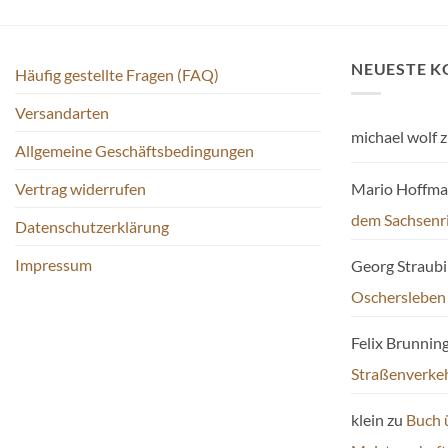
der
Produktseite
gewählt
NEUESTE 
Häufig gestellte Fragen (FAQ)
werden
Versandarten
michael wolf
z
Allgemeine Geschäftsbedingungen
Mario Hoffm
Vertrag widerrufen
dem Sachsenr
Datenschutzerklärung
Impressum
Georg Straub
Oschersleben
Felix Brunnin
Straßenverke
klein
zu
Buch 