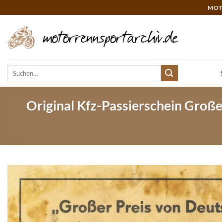
Zum
MOT
Inhalt
springen
Suchen
nach:
Original Kfz-Passierschein Große