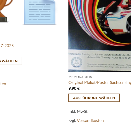
27-2025
G WÄHLEN
MEMORABILIA
Original Plakat/Poster Sachsenrin
sten
9,90
€
AUSFÜHRUNG WÄHLEN
Dieses
inkl. MwSt.
Produkt
weist
zzgl.
Versandkosten
mehrere