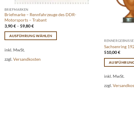
BRIEFMARKEN
Briefmarke – Rennfahrzeuge des DDR-
Motorsports – Trabant
3,90
€
–
59,80
€
AUSFÜHRUNG WÄHLEN
RENNERGEBNISSE
Dieses
Sachsenring 19
inkl. MwSt.
Produkt
510,00
€
weist
zzgl.
Versandkosten
AUSFÜHRUN
mehrere
Dieses
Varianten
inkl. MwSt.
Produkt
auf.
weist
Die
zzgl.
Versandko
mehrere
Optionen
Varianten
können
auf.
auf
Die
der
Optionen
Produktseite
können
gewählt
auf
werden