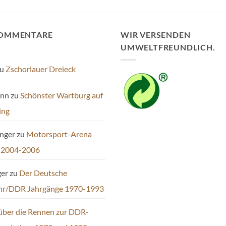
Varianten
auf.
Die
KOMMENTARE
WIR VERSENDEN
Optionen
UMWELTFREUNDLICH.
können
auf
u
Zschorlauer Dreieck
der
Produktseite
ann
zu
Schönster Wartburg auf
gewählt
werden
ing
inger
zu
Motorsport-Arena
 2004-2006
ger
zu
Der Deutsche
hr/DDR Jahrgänge 1970-1993
über die Rennen zur DDR-