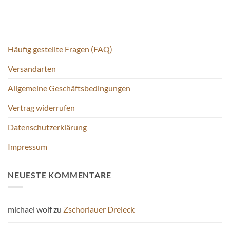
Varianten
auf.
Die
Optionen
können
Häufig gestellte Fragen (FAQ)
auf
der
Versandarten
Produktseite
Allgemeine Geschäftsbedingungen
gewählt
werden
Vertrag widerrufen
Datenschutzerklärung
Impressum
NEUESTE KOMMENTARE
michael wolf
zu
Zschorlauer Dreieck