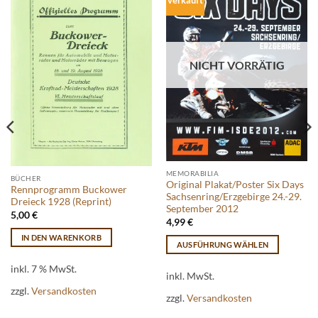
NICHT VORRÄTIG
MEMORABILIA
BÜCHER
Original Plakat/Poster Six Days
Rennprogramm Buckower
Sachsenring/Erzgebirge 24.-29.
Dreieck 1928 (Reprint)
September 2012
5,00
€
4,99
€
IN DEN WARENKORB
AUSFÜHRUNG WÄHLEN
Dieses
inkl. 7 % MwSt.
Produkt
inkl. MwSt.
weist
zzgl.
Versandkosten
zzgl.
Versandkosten
mehrere