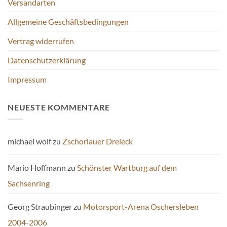
Versandarten
auf
Produktseite
der
gewählt
Allgemeine Geschäftsbedingungen
Produktseite
werden
gewählt
Vertrag widerrufen
werden
Datenschutzerklärung
Impressum
NEUESTE KOMMENTARE
michael wolf
zu
Zschorlauer Dreieck
Mario Hoffmann
zu
Schönster Wartburg auf dem
Sachsenring
Georg Straubinger
zu
Motorsport-Arena Oschersleben
2004-2006