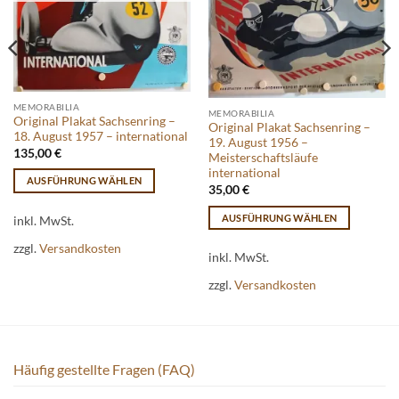
MEMORABILIA
MEMORABILIA
Original Plakat Sachsenring –
Original Plakat Sachsenring –
18. August 1957 – international
19. August 1956 –
135,00
€
Meisterschaftsläufe
international
AUSFÜHRUNG WÄHLEN
35,00
€
Dieses
AUSFÜHRUNG WÄHLEN
Produkt
inkl. MwSt.
Dieses
weist
zzgl.
Versandkosten
Produkt
inkl. MwSt.
mehrere
weist
Varianten
zzgl.
Versandkosten
mehrere
auf.
Varianten
Die
auf.
Optionen
Die
können
Häufig gestellte Fragen (FAQ)
Optionen
auf
können
der