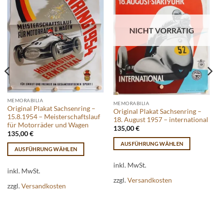
NICHT VORRÄTIG
MEMORABILIA
MEMORABILIA
Original Plakat Sachsenring –
Original Plakat Sachsenring –
15.8.1954 – Meisterschaftslauf
18. August 1957 – international
für Motorräder und Wagen
135,00
€
135,00
€
AUSFÜHRUNG WÄHLEN
AUSFÜHRUNG WÄHLEN
Dieses
Dieses
Produkt
inkl. MwSt.
Produkt
inkl. MwSt.
weist
zzgl.
Versandkosten
weist
mehrere
zzgl.
Versandkosten
mehrere
Varianten
Varianten
auf.
auf.
Die