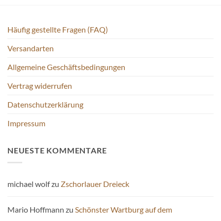
Die
Optionen
Optionen
können
können
Häufig gestellte Fragen (FAQ)
auf
auf
der
der
Versandarten
Produktseite
Produktseite
gewählt
Allgemeine Geschäftsbedingungen
gewählt
werden
werden
Vertrag widerrufen
Datenschutzerklärung
Impressum
NEUESTE KOMMENTARE
michael wolf
zu
Zschorlauer Dreieck
Mario Hoffmann
zu
Schönster Wartburg auf dem