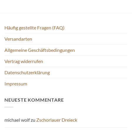
auf.
auf.
Die
Die
Optionen
Optionen
können
können
auf
auf
Häufig gestellte Fragen (FAQ)
der
der
Versandarten
Produktseite
Produktseite
gewählt
gewählt
Allgemeine Geschäftsbedingungen
werden
werden
Vertrag widerrufen
Datenschutzerklärung
Impressum
NEUESTE KOMMENTARE
michael wolf
zu
Zschorlauer Dreieck