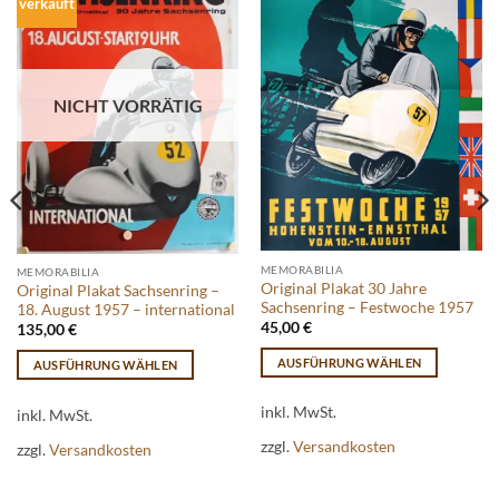
verkauft
NICHT VORRÄTIG
MEMORABILIA
MEMORABILIA
Original Plakat 30 Jahre
Original Plakat Sachsenring –
Sachsenring – Festwoche 1957
18. August 1957 – international
45,00
€
135,00
€
AUSFÜHRUNG WÄHLEN
AUSFÜHRUNG WÄHLEN
Dieses
Dieses
Produkt
inkl. MwSt.
Produkt
inkl. MwSt.
weist
weist
zzgl.
Versandkosten
zzgl.
Versandkosten
mehrere
mehrere
Varianten
Varianten