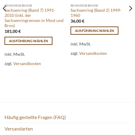
RENNERGEBNISSE
RENNERGEBNISSE
Sachsenring (Band 7) 1991-
Sachsenring (Band 2) 1949-
2010 (inkl. der
1960
Sachsenringrennen in Most und
36,00
€
Brno)
AUSFÜHRUNG WÄHLEN
181,00
€
Dieses
AUSFÜHRUNG WÄHLEN
Produkt
inkl. MwSt.
Dieses
weist
zzgl.
Versandkosten
Produkt
inkl. MwSt.
mehrere
weist
Varianten
zzgl.
Versandkosten
mehrere
auf.
Varianten
Die
auf.
Optionen
Die
können
Optionen
auf
können
der
auf
Produktseite
der
gewählt
Häufig gestellte Fragen (FAQ)
Produktseite
werden
gewählt
Versandarten
werden