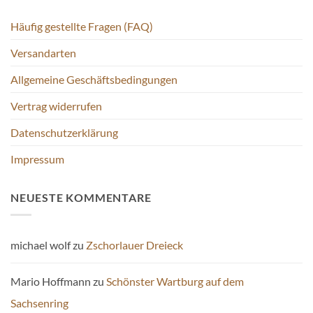
können
auf
Häufig gestellte Fragen (FAQ)
der
Versandarten
Produktseite
gewählt
Allgemeine Geschäftsbedingungen
werden
Vertrag widerrufen
Datenschutzerklärung
Impressum
NEUESTE KOMMENTARE
michael wolf
zu
Zschorlauer Dreieck
Mario Hoffmann
zu
Schönster Wartburg auf dem
Sachsenring