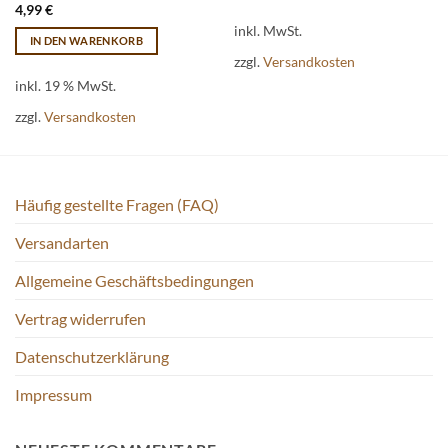
Dieses
4,99
€
Produkt
inkl. MwSt.
IN DEN WARENKORB
weist
zzgl.
Versandkosten
mehrere
inkl. 19 % MwSt.
Varianten
auf.
zzgl.
Versandkosten
Die
Optionen
können
auf
Häufig gestellte Fragen (FAQ)
der
Produktseite
Versandarten
gewählt
Allgemeine Geschäftsbedingungen
werden
Vertrag widerrufen
Datenschutzerklärung
Impressum