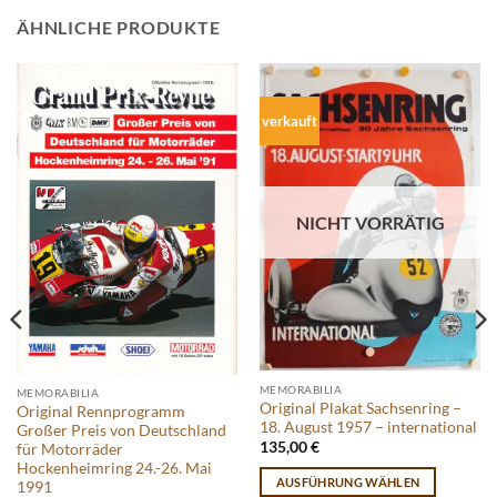
ÄHNLICHE PRODUKTE
verkauft
NICHT VORRÄTIG
MEMORABILIA
MEMORABILIA
Original Plakat Sachsenring –
Original Rennprogramm
18. August 1957 – international
Großer Preis von Deutschland
135,00
€
für Motorräder
Hockenheimring 24.-26. Mai
AUSFÜHRUNG WÄHLEN
1991