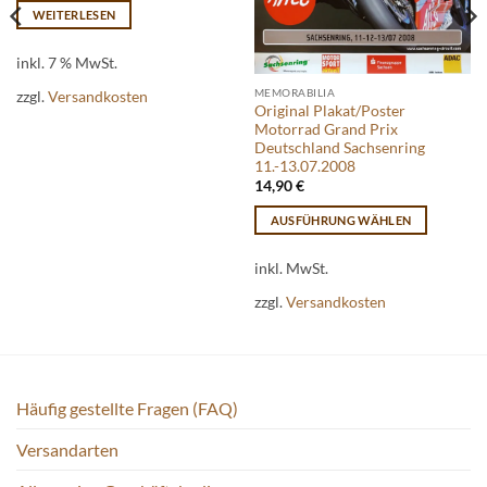
WEITERLESEN
inkl. 7 % MwSt.
MEMORABILIA
zzgl.
Versandkosten
Original Plakat/Poster
Motorrad Grand Prix
Deutschland Sachsenring
11.-13.07.2008
14,90
€
AUSFÜHRUNG WÄHLEN
Dieses
Produkt
inkl. MwSt.
weist
zzgl.
Versandkosten
mehrere
Varianten
auf.
Die
Optionen
Häufig gestellte Fragen (FAQ)
können
Versandarten
auf
der