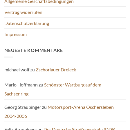
Allgemeine Geschäftsbedingungen
Produktseite
gewählt
Vertrag widerrufen
werden
Datenschutzerklärung
Impressum
NEUESTE KOMMENTARE
michael wolf
zu
Zschorlauer Dreieck
Mario Hoffmann
zu
Schönster Wartburg auf dem
Sachsenring
Georg Straubinger
zu
Motorsport-Arena Oschersleben
2004-2006
Felix Brunninger
zu
Der Deutsche Straßenverkehr/DDR