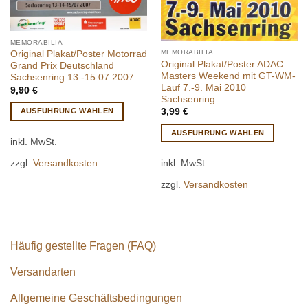
MEMORABILIA
MEMORABILIA
Original Plakat/Poster Motorrad
Original Plakat/Poster ADAC
Grand Prix Deutschland
Masters Weekend mit GT-WM-
Sachsenring 13.-15.07.2007
Lauf 7.-9. Mai 2010
9,90
€
Sachsenring
3,99
€
AUSFÜHRUNG WÄHLEN
Dieses
AUSFÜHRUNG WÄHLEN
inkl. MwSt.
Produkt
Dieses
weist
zzgl.
Versandkosten
inkl. MwSt.
Produkt
mehrere
weist
zzgl.
Versandkosten
Varianten
mehrere
auf.
Varianten
Die
auf.
Optionen
Die
können
Häufig gestellte Fragen (FAQ)
Optionen
auf
können
Versandarten
der
auf
Produktseite
der
Allgemeine Geschäftsbedingungen
gewählt
Produktseite