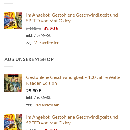
Im Angebot: Gestohlene Geschwindigkeit und
SPEED von Mat Oxley
Ursprünglicher
Aktueller
54,80
€
39,90
€
Preis
Preis
inkl. 7 % MwSt.
war:
ist:
zzgl.
Versandkosten
54,80 €
39,90 €.
AUS UNSEREM SHOP
Gestohlene Geschwindigkeit – 100 Jahre Walter
Kaaden Edition
29,90
€
inkl. 7 % MwSt.
zzgl.
Versandkosten
Im Angebot: Gestohlene Geschwindigkeit und
SPEED von Mat Oxley
Ursprünglicher
Aktueller