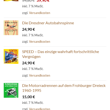
54,80
€
39,90
€
Preis
Preis
inkl. 7 % MwSt.
war:
ist:
zzgl.
Versandkosten
54,80 €
39,90 €.
Die Dresdner Autobahnspinne
24,90
€
inkl. 7 % MwSt.
zzgl.
Versandkosten
SPEED – Das einzige wahrhaft fortschrittliche
Vergnügen
24,90
€
inkl. 7 % MwSt.
zzgl.
Versandkosten
Die Motorradrennen auf dem Frohburger Dreieck
1960-1995
15,00
€
inkl. 7 % MwSt.
zzgl.
Versandkosten