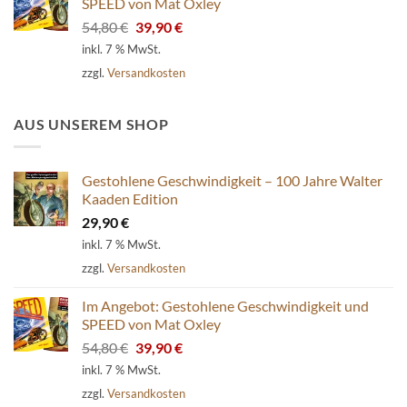
SPEED von Mat Oxley
Ursprünglicher
Aktueller
54,80
€
39,90
€
Preis
Preis
inkl. 7 % MwSt.
war:
ist:
zzgl.
Versandkosten
54,80 €
39,90 €.
AUS UNSEREM SHOP
Gestohlene Geschwindigkeit – 100 Jahre Walter
Kaaden Edition
29,90
€
inkl. 7 % MwSt.
zzgl.
Versandkosten
Im Angebot: Gestohlene Geschwindigkeit und
SPEED von Mat Oxley
Ursprünglicher
Aktueller
54,80
€
39,90
€
Preis
Preis
inkl. 7 % MwSt.
war:
ist:
zzgl.
Versandkosten
54,80 €
39,90 €.