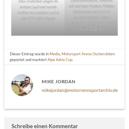
Superbikeklasse, zweimal
Max Enderlein siegte im
mit auf dem Podium Phillipp
ersten Lauf und wurde
Steinmayer (AUT,411)
Dritter im zweiten Lauf in
sowie je einmal Julian
der STK 600-Klasse
Mayer (AUT,95) und Ondrej
Jezek (CZE,45)
Dieser Eintrag wurde in
Media
,
Motorsport Arena Oschersleben
gepostet und markiert
Alpe Adria Cup
.
MIKE JORDAN
mikejordan@motorrennsportarchiv.de
Schreibe einen Kommentar