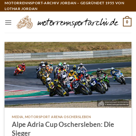
Zum
MOTORRENNSPORT-ARCHIV JORDAN – GEGRÜNDET 1955 VON
LOTHAR JORDAN
Inhalt
springen
0
MEDIA
,
MOTORSPORT ARENA OSCHERSLEBEN
Alpe Adria Cup Oschersleben: Die
Sieger