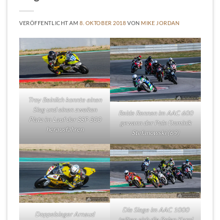
VERÖFFENTLICHT AM
8. OKTOBER 2018
VON
MIKE JORDAN
Troy Beinlich konnte einen
Sieg und einen zweiten
Beide Rennen im AAC 600
Platz im Lauf der SSP 300
gewann der Pole Dominik
herausfahren
Stefanowski (69)
Die Siege im AAC 1000
Doppelsieger Arnaud
teilten sich die Polen Karol