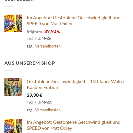
Im Angebot: Gestohlene Geschwindigkeit und
SPEED von Mat Oxley
Ursprünglicher
Aktueller
54,80
€
39,90
€
Preis
Preis
inkl. 7 % MwSt.
war:
ist:
zzgl.
Versandkosten
54,80 €
39,90 €.
AUS UNSEREM SHOP
Gestohlene Geschwindigkeit – 100 Jahre Walter
Kaaden Edition
29,90
€
inkl. 7 % MwSt.
zzgl.
Versandkosten
Im Angebot: Gestohlene Geschwindigkeit und
SPEED von Mat Oxley