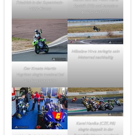
Friedrich in der Superstock-
Rychlik (79) und Jaroslaw
1000-Klasse
Budzynski (777)
Miloslaw Hrva zerlegte sein
Motorrad nachhaltig
Der Kroate Martin
Vugrinec siegte zweimal bei
den Supersportlern
Karel Hanika (CZE,98)
siegte doppelt in der