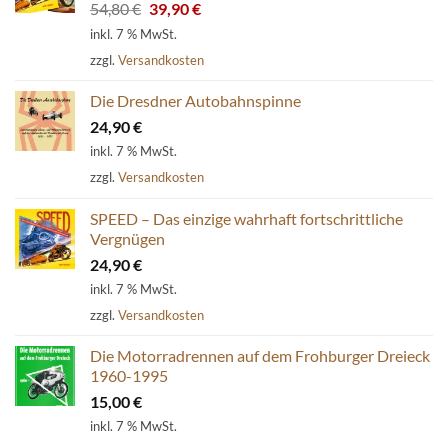
Ursprünglicher
Aktueller
54,80
€
39,90
€
Preis
Preis
inkl. 7 % MwSt.
war:
ist:
zzgl.
Versandkosten
54,80 €
39,90 €.
Die Dresdner Autobahnspinne
24,90
€
inkl. 7 % MwSt.
zzgl.
Versandkosten
SPEED – Das einzige wahrhaft fortschrittliche
Vergnügen
24,90
€
inkl. 7 % MwSt.
zzgl.
Versandkosten
Die Motorradrennen auf dem Frohburger Dreieck
1960-1995
15,00
€
inkl. 7 % MwSt.