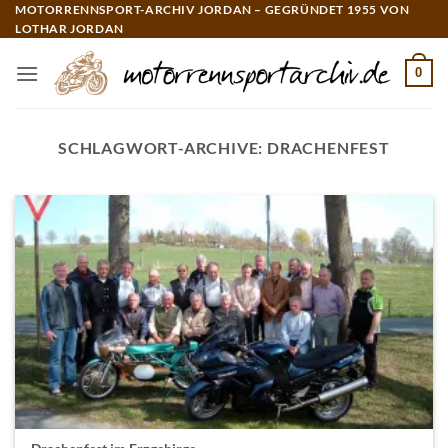
Zum
MOTORRENNSPORT-ARCHIV JORDAN – GEGRÜNDET 1955 VON
LOTHAR JORDAN
Inhalt
springen
0
SCHLAGWORT-ARCHIVE:
DRACHENFEST