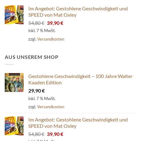
Im Angebot: Gestohlene Geschwindigkeit und
SPEED von Mat Oxley
Ursprünglicher
Aktueller
54,80
€
39,90
€
Preis
Preis
inkl. 7 % MwSt.
war:
ist:
zzgl.
Versandkosten
54,80 €
39,90 €.
AUS UNSEREM SHOP
Gestohlene Geschwindigkeit – 100 Jahre Walter
Kaaden Edition
29,90
€
inkl. 7 % MwSt.
zzgl.
Versandkosten
Im Angebot: Gestohlene Geschwindigkeit und
SPEED von Mat Oxley
Ursprünglicher
Aktueller
54,80
€
39,90
€
Preis
Preis