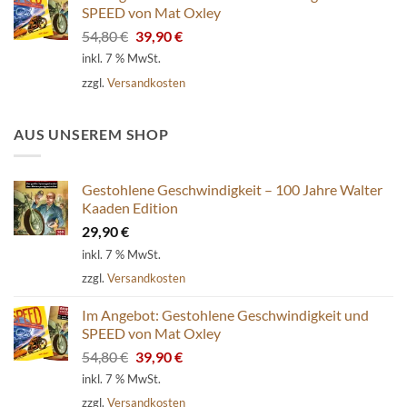
SPEED von Mat Oxley
Ursprünglicher
Aktueller
54,80
€
39,90
€
Preis
Preis
inkl. 7 % MwSt.
war:
ist:
zzgl.
Versandkosten
54,80 €
39,90 €.
AUS UNSEREM SHOP
Gestohlene Geschwindigkeit – 100 Jahre Walter
Kaaden Edition
29,90
€
inkl. 7 % MwSt.
zzgl.
Versandkosten
Im Angebot: Gestohlene Geschwindigkeit und
SPEED von Mat Oxley
Ursprünglicher
Aktueller
54,80
€
39,90
€
Preis
Preis
inkl. 7 % MwSt.
war:
ist:
zzgl.
Versandkosten