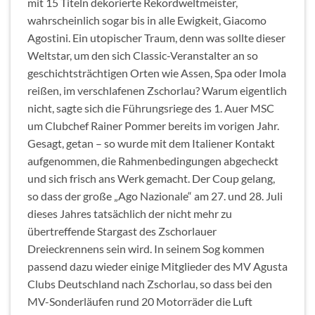
mit 15 Titeln dekorierte Rekordweltmeister,
wahrscheinlich sogar bis in alle Ewigkeit, Giacomo
Agostini. Ein utopischer Traum, denn was sollte dieser
Weltstar, um den sich Classic-Veranstalter an so
geschichtsträchtigen Orten wie Assen, Spa oder Imola
reißen, im verschlafenen Zschorlau? Warum eigentlich
nicht, sagte sich die Führungsriege des 1. Auer MSC
um Clubchef Rainer Pommer bereits im vorigen Jahr.
Gesagt, getan – so wurde mit dem Italiener Kontakt
aufgenommen, die Rahmenbedingungen abgecheckt
und sich frisch ans Werk gemacht. Der Coup gelang,
so dass der große „Ago Nazionale“ am 27. und 28. Juli
dieses Jahres tatsächlich der nicht mehr zu
übertreffende Stargast des Zschorlauer
Dreieckrennens sein wird. In seinem Sog kommen
passend dazu wieder einige Mitglieder des MV Agusta
Clubs Deutschland nach Zschorlau, so dass bei den
MV-Sonderläufen rund 20 Motorräder die Luft