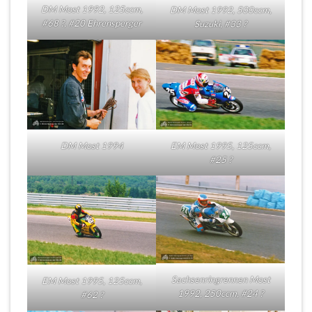
DM Most 1992, 125ccm,
DM Most 1992, 500ccm,
#68 ?, #20 Ehrensperger
Suzuki, #33 ?
DM Most 1994
EM Most 1995, 125ccm,
#25 ?
Sachsenringrennen Most
EM Most 1995, 125ccm,
1992, 250ccm, #24 ?
#62 ?