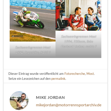
Sachsenringrennen Most
1994, 250ccm, links
Gerhard Lindner, rechts ?
Sachsenringrennen Most
1992, Superbike, #137 ?
Dieser Eintrag wurde veröffentlicht am
Fotorecherche
,
Most
.
Setze ein Lesezeichen auf den
permalink
.
MIKE JORDAN
mikejordan@motorrennsportarchiv.de