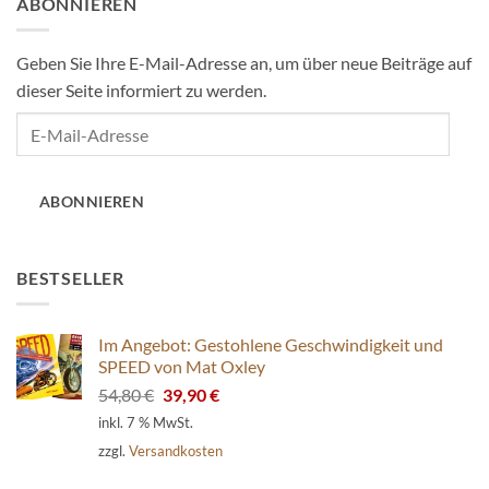
ABONNIEREN
Geben Sie Ihre E-Mail-Adresse an, um über neue Beiträge auf
dieser Seite informiert zu werden.
E-
Mail-
Adresse
ABONNIEREN
BESTSELLER
Im Angebot: Gestohlene Geschwindigkeit und
SPEED von Mat Oxley
Ursprünglicher
Aktueller
54,80
€
39,90
€
Preis
Preis
inkl. 7 % MwSt.
war:
ist:
zzgl.
Versandkosten
54,80 €
39,90 €.