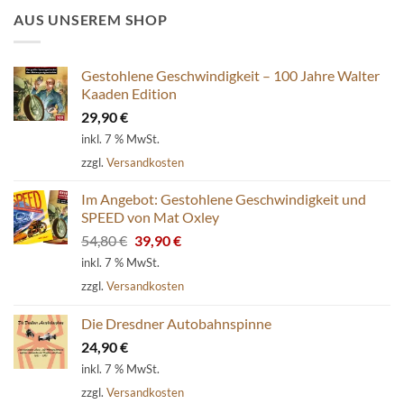
AUS UNSEREM SHOP
Gestohlene Geschwindigkeit – 100 Jahre Walter
Kaaden Edition
29,90
€
inkl. 7 % MwSt.
zzgl.
Versandkosten
Im Angebot: Gestohlene Geschwindigkeit und
SPEED von Mat Oxley
Ursprünglicher
Aktueller
54,80
€
39,90
€
Preis
Preis
inkl. 7 % MwSt.
war:
ist:
zzgl.
Versandkosten
54,80 €
39,90 €.
Die Dresdner Autobahnspinne
24,90
€
inkl. 7 % MwSt.
zzgl.
Versandkosten