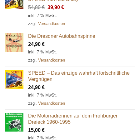
Ursprünglicher
Aktueller
54,80
€
39,90
€
Preis
Preis
inkl. 7 % MwSt.
war:
ist:
zzgl.
Versandkosten
54,80 €
39,90 €.
Die Dresdner Autobahnspinne
24,90
€
inkl. 7 % MwSt.
zzgl.
Versandkosten
SPEED – Das einzige wahrhaft fortschrittliche
Vergnügen
24,90
€
inkl. 7 % MwSt.
zzgl.
Versandkosten
Die Motorradrennen auf dem Frohburger
Dreieck 1960-1995
15,00
€
inkl. 7 % MwSt.