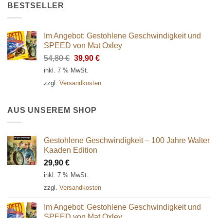
BESTSELLER
Im Angebot: Gestohlene Geschwindigkeit und
SPEED von Mat Oxley
Ursprünglicher
Aktueller
54,80
€
39,90
€
Preis
Preis
inkl. 7 % MwSt.
war:
ist:
zzgl.
Versandkosten
54,80 €
39,90 €.
AUS UNSEREM SHOP
Gestohlene Geschwindigkeit – 100 Jahre Walter
Kaaden Edition
29,90
€
inkl. 7 % MwSt.
zzgl.
Versandkosten
Im Angebot: Gestohlene Geschwindigkeit und
SPEED von Mat Oxley